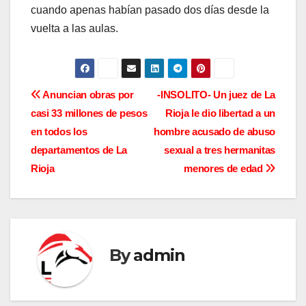
cuando apenas habían pasado dos días desde la
vuelta a las aulas.
N
Anuncian obras por
-INSOLITO- Un juez de La
casi 33 millones de pesos
Rioja le dio libertad a un
a
en todos los
hombre acusado de abuso
v
departamentos de La
sexual a tres hermanitas
Rioja
menores de edad
e
g
a
By
admin
c
i