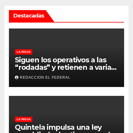
Destacadas
LA RIOJA
Siguen los operativos a las
“rodadas” y retienen a varias
motocicletas
REDACCION EL FEDERAL
LA RIOJA
Quintela impulsa una ley