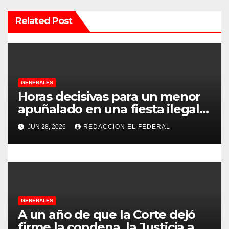
ó
Related Post
n
d
e
GENERALES
e
Horas decisivas para un menor
apuñalado en una fiesta ilegal
n
con más de 500 asistentes en
JUN 28, 2026
REDACCION EL FEDERAL
Chilecito
t
r
a
d
GENERALES
A un año de que la Corte dejó
a
firme la condena, la Justicia aún