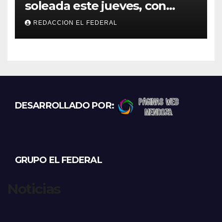
soleada este jueves, con
temperaturas estables para
REDACCION EL FEDERAL
el viernes
DESARROLLADO POR:
GRUPO EL FEDERAL
Noticias