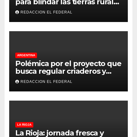
para blindar las tierras rurales
de La Rioja: cuáles son los
REDACCION EL FEDERAL
principales puntos
ARGENTINA
Polémica por el proyecto que
busca regular criaderos y
refugios de perros y gatos:
REDACCION EL FEDERAL
denuncian excesos, mientras
proteccionistas reclaman
controles más duros
LA RIOJA
La Rioja: jornada fresca y