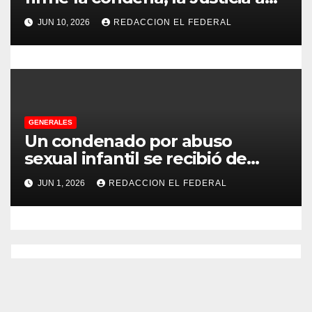
no pudo decomisarle ni un peso
s
JUN 10, 2026
REDACCION EL FEDERAL
a CFK
GENERALES
Un condenado por abuso
sexual infantil se recibió de
psicopedagogo dentro del
JUN 1, 2026
REDACCION EL FEDERAL
Servicio Penitenciario de La
Rioja