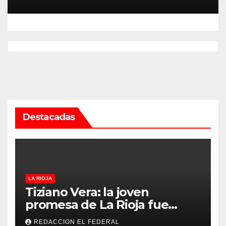
Servicio Penitenciario de La
Rioja
Destacadas
LA RIOJA
Tiziano Vera: la joven
promesa de La Rioja fue
convocado a la Selección
REDACCION EL FEDERAL