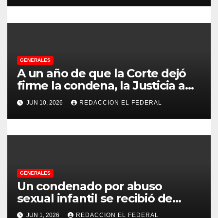
t
r
a
d
GENERALES
A un año de que la Corte dejó
a
firme la condena, la Justicia aún
no pudo decomisarle ni un peso
s
JUN 10, 2026
REDACCION EL FEDERAL
a CFK
GENERALES
Un condenado por abuso
sexual infantil se recibió de
psicopedagogo dentro del
JUN 1, 2026
REDACCION EL FEDERAL