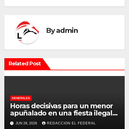
g
a
By
admin
c
i
ó
Related Post
n
d
e
GENERALES
e
Horas decisivas para un menor
apuñalado en una fiesta ilegal
n
con más de 500 asistentes en
JUN 28, 2026
REDACCION EL FEDERAL
Chilecito