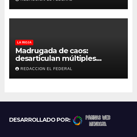
medición: “la empresa
factura lo que lee, no lo que
estima”
LA RIOJA
Madrugada de caos:
desarticulan múltiples
“rodadas” y detienen a
REDACCION EL FEDERAL
motociclistas violentos
DESARROLLADO POR: