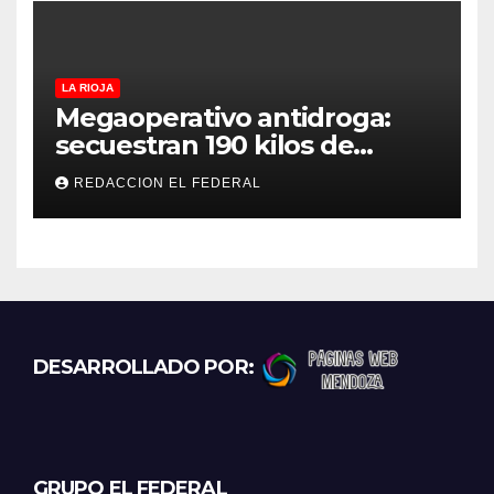
LA RIOJA
Megaoperativo antidroga:
secuestran 190 kilos de
marihuana que tenían como
REDACCION EL FEDERAL
destino La Rioja y Catamarca
DESARROLLADO POR:
GRUPO EL FEDERAL