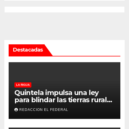
Destacadas
LA RIOJA
Quintela impulsa una ley
para blindar las tierras rurales
de La Rioja: cuáles son los
REDACCION EL FEDERAL
principales puntos