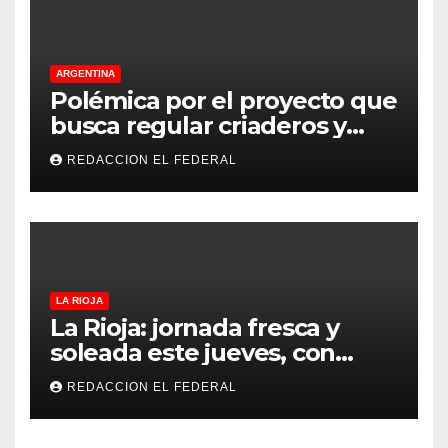
ARGENTINA
Polémica por el proyecto que
busca regular criaderos y
refugios de perros y gatos:
REDACCION EL FEDERAL
denuncian excesos, mientras
proteccionistas reclaman
controles más duros
LA RIOJA
La Rioja: jornada fresca y
soleada este jueves, con
temperaturas estables para
REDACCION EL FEDERAL
el viernes