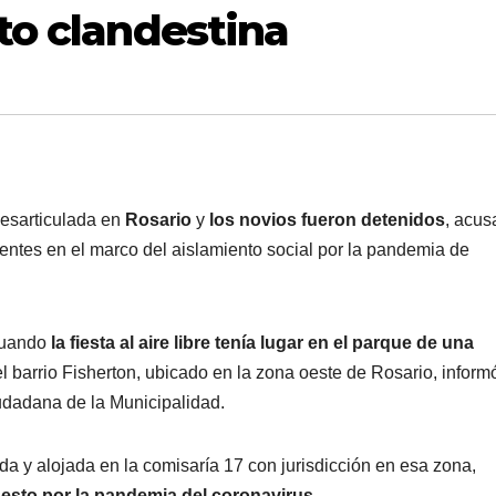
to clandestina
esarticulada en
Rosario
y
los novios fueron detenidos
, acu
gentes en el marco del aislamiento social por la pandemia de
cuando
la fiesta al aire libre tenía lugar en el parque de una
l barrio Fisherton, ubicado en la zona oeste de Rosario, informó
udadana de la Municipalidad.
ida y alojada en la comisaría 17 con jurisdicción en esa zona,
uesto por la pandemia del coronavirus
.