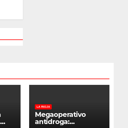
LA RIOJA
a
Megaoperativo
antidroga: