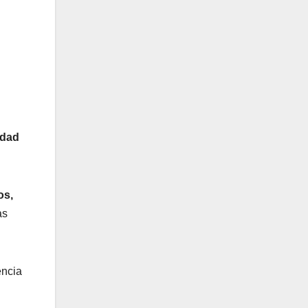
edad
os,
as
encia