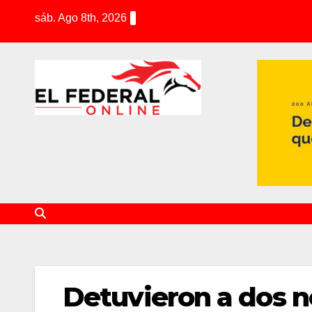
S
sáb. Ago 8th, 2026
k
i
p
t
o
c
o
n
t
e
n
t
Detuvieron a dos n