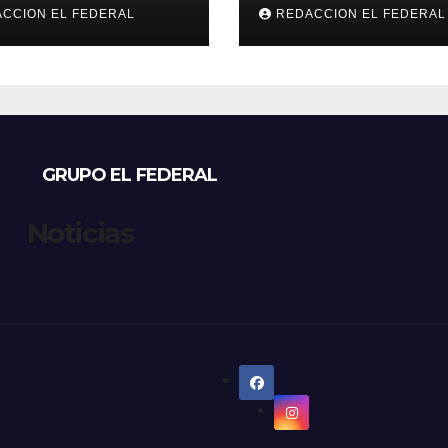
lar criaderos y
este jueves, con
CCION EL FEDERAL
REDACCION EL FEDERAL
gios de perros y
temperaturas
s: denuncian
estables para el
sos, mientras
viernes
eccionistas
aman controles
 duros
GRUPO EL FEDERAL
Noticias