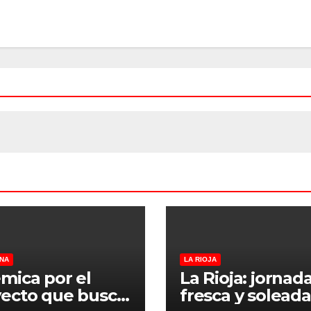
NA
LA RIOJA
mica por el
La Rioja: jornad
ecto que busca
fresca y soleada