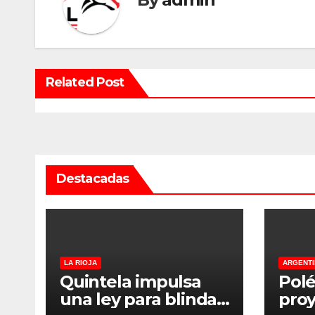
Related Post
Destacadas
LA RIOJA
ARGENTI
Quintela impulsa
Polé
una ley para blindar
proy