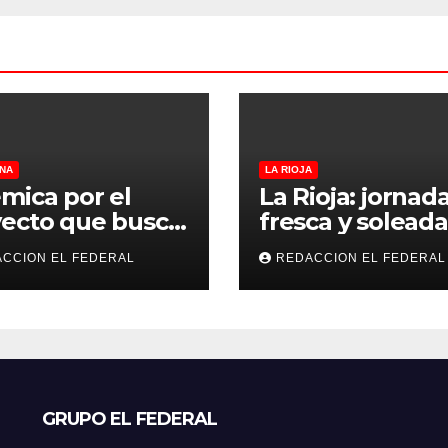
NA
LA RIOJA
mica por el
La Rioja: jornad
ecto que busca
fresca y soleada
lar criaderos y
este jueves, con
CCION EL FEDERAL
REDACCION EL FEDERAL
gios de perros y
temperaturas
s: denuncian
estables para el
sos, mientras
viernes
eccionistas
aman controles
 duros
GRUPO EL FEDERAL