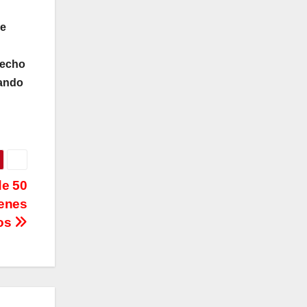
de
hecho
rando
de 50
ienes
ños