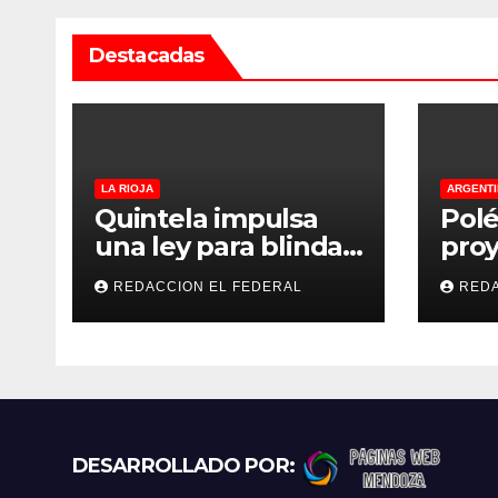
a
Destacadas
d
a
s
LA RIOJA
ARGENTI
Quintela impulsa
Polé
una ley para blindar
proy
las tierras rurales de
regu
REDACCION EL FEDERAL
REDA
La Rioja: cuáles son
refu
los principales
gato
puntos
exce
prot
recl
más
DESARROLLADO POR: