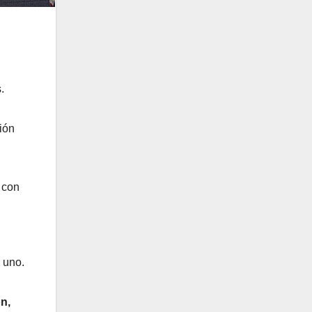
.
ión
 con
 uno.
n,