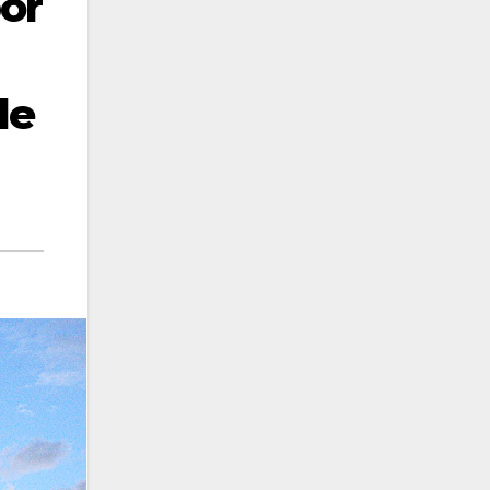
or
de