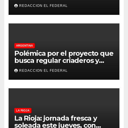
de La Rioja: cuáles son los
REDACCION EL FEDERAL
principales puntos
ARGENTINA
Polémica por el proyecto que
busca regular criaderos y
refugios de perros y gatos:
REDACCION EL FEDERAL
denuncian excesos, mientras
proteccionistas reclaman
controles más duros
LA RIOJA
La Rioja: jornada fresca y
soleada este jueves, con