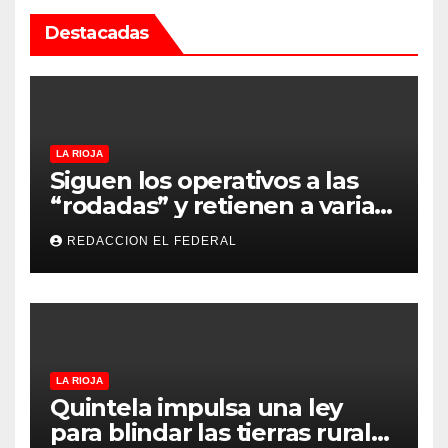
Destacadas
LA RIOJA
Siguen los operativos a las
“rodadas” y retienen a varias
motocicletas
REDACCION EL FEDERAL
LA RIOJA
Quintela impulsa una ley
para blindar las tierras rurales