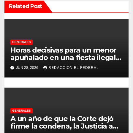
n
Related Post
d
e
e
GENERALES
Horas decisivas para un menor
n
apuñalado en una fiesta ilegal
con más de 500 asistentes en
t
JUN 28, 2026
REDACCION EL FEDERAL
Chilecito
r
a
d
GENERALES
a
A un año de que la Corte dejó
s
firme la condena, la Justicia aún