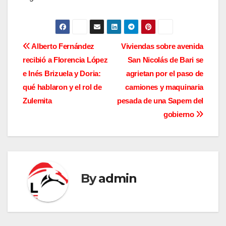
N
Alberto Fernández
Viviendas sobre avenida
recibió a Florencia López
San Nicolás de Bari se
a
e Inés Brizuela y Doria:
agrietan por el paso de
v
qué hablaron y el rol de
camiones y maquinaria
Zulemita
pesada de una Sapem del
e
gobierno
g
a
c
By
admin
i
ó