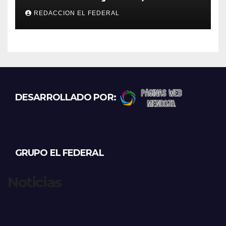
temperaturas estables para
REDACCION EL FEDERAL
el viernes
DESARROLLADO POR:
GRUPO EL FEDERAL
Noticias