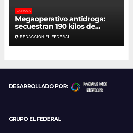
LA RIOJA
Megaoperativo antidroga:
secuestran 190 kilos de
marihuana que tenían como
REDACCION EL FEDERAL
destino La Rioja y Catamarca
DESARROLLADO POR:
GRUPO EL FEDERAL