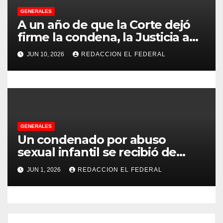
GENERALES
a
A un año de que la Corte dejó
s
firme la condena, la Justicia aún
no pudo decomisarle ni un peso
JUN 10, 2026
REDACCION EL FEDERAL
a CFK
GENERALES
Un condenado por abuso
sexual infantil se recibió de
psicopedagogo dentro del
JUN 1, 2026
REDACCION EL FEDERAL
Servicio Penitenciario de La
Rioja