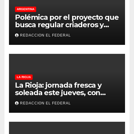
ARGENTINA
Polémica por el proyecto que
busca regular criaderos y
refugios de perros y gatos:
REDACCION EL FEDERAL
denuncian excesos, mientras
proteccionistas reclaman
controles más duros
LA RIOJA
La Rioja: jornada fresca y
soleada este jueves, con
temperaturas estables para
REDACCION EL FEDERAL
el viernes