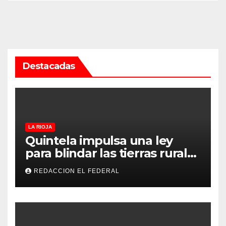
Destacadas
LA RIOJA
Quintela impulsa una ley
para blindar las tierras rurales
de La Rioja: cuáles son los
REDACCION EL FEDERAL
principales puntos