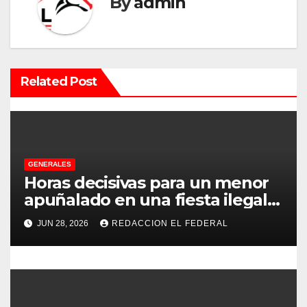
By
admin
i
ó
n
Related Post
d
e
e
GENERALES
Horas decisivas para un menor
n
apuñalado en una fiesta ilegal
con más de 500 asistentes en
t
JUN 28, 2026
REDACCION EL FEDERAL
Chilecito
r
a
d