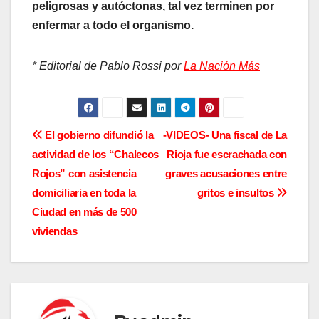
peligrosas y autóctonas, tal vez terminen por
enfermar a todo el organismo.
* Editorial de Pablo Rossi por
La Nación Más
N
El gobierno difundió la
-VIDEOS- Una fiscal de La
actividad de los “Chalecos
Rioja fue escrachada con
a
Rojos” con asistencia
graves acusaciones entre
v
domiciliaria en toda la
gritos e insultos
Ciudad en más de 500
e
viviendas
g
a
c