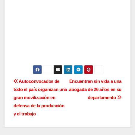
N
Autoconvocados de
Encuentran sin vida a una
todo el país organizan una
abogada de 26 años en su
a
gran movilización en
departamento
v
defensa de la producción
y el trabajo
e
g