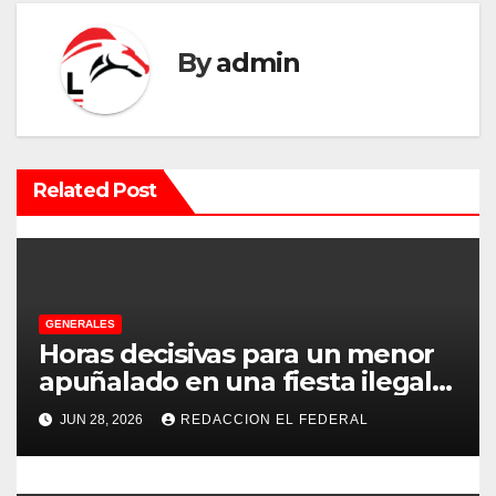
a
By
admin
c
i
ó
Related Post
n
d
e
GENERALES
e
Horas decisivas para un menor
apuñalado en una fiesta ilegal
n
con más de 500 asistentes en
JUN 28, 2026
REDACCION EL FEDERAL
Chilecito
t
r