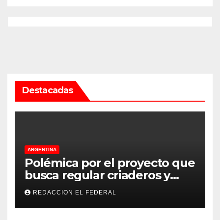
Destacadas
ARGENTINA
Polémica por el proyecto que
busca regular criaderos y
refugios de perros y gatos:
REDACCION EL FEDERAL
denuncian excesos, mientras
proteccionistas reclaman