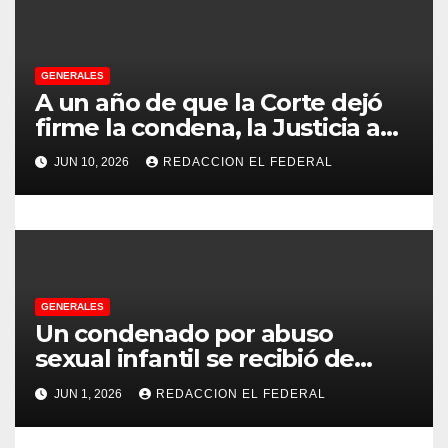
a
d
GENERALES
A un año de que la Corte dejó
a
firme la condena, la Justicia aún
no pudo decomisarle ni un peso
s
JUN 10, 2026
REDACCION EL FEDERAL
a CFK
GENERALES
Un condenado por abuso
sexual infantil se recibió de
psicopedagogo dentro del
JUN 1, 2026
REDACCION EL FEDERAL
Servicio Penitenciario de La
Rioja