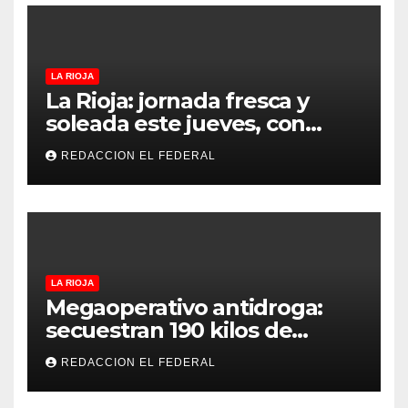
controles más duros
LA RIOJA
La Rioja: jornada fresca y
soleada este jueves, con
temperaturas estables para
REDACCION EL FEDERAL
el viernes
LA RIOJA
Megaoperativo antidroga:
secuestran 190 kilos de
marihuana que tenían como
REDACCION EL FEDERAL
destino La Rioja y Catamarca