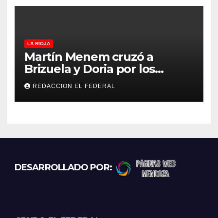
LA RIOJA
Martín Menem cruzó a
Brizuela y Doria por los
incendios en Guanchín:
REDACCION EL FEDERAL
“Miente descaradamente”
DESARROLLADO POR: