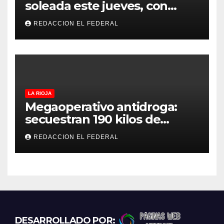
soleada este jueves, con
temperaturas estables para
REDACCION EL FEDERAL
el viernes
LA RIOJA
Megaoperativo antidroga:
secuestran 190 kilos de
marihuana que tenían como
REDACCION EL FEDERAL
destino La Rioja y Catamarca
DESARROLLADO POR: