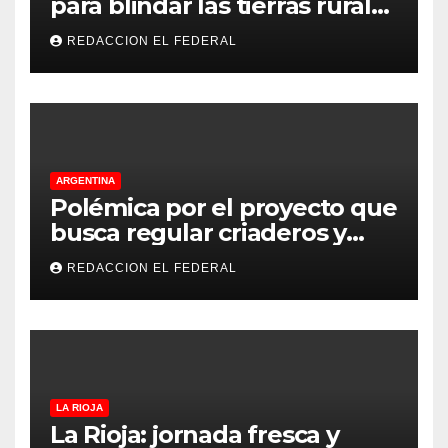
para blindar las tierras rurales
de La Rioja: cuáles son los
REDACCION EL FEDERAL
principales puntos
ARGENTINA
Polémica por el proyecto que
busca regular criaderos y
refugios de perros y gatos:
REDACCION EL FEDERAL
denuncian excesos, mientras
proteccionistas reclaman
controles más duros
LA RIOJA
La Rioja: jornada fresca y