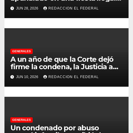
con más de 500 asistentes en
n
JUN 28, 2026
REDACCION EL FEDERAL
Chilecito
t
r
a
GENERALES
d
A un año de que la Corte dejó
firme la condena, la Justicia aún
a
no pudo decomisarle ni un peso
JUN 10, 2026
REDACCION EL FEDERAL
a CFK
s
GENERALES
Un condenado por abuso