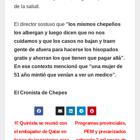
de la salud.
El director sostuvo que
“los mismos chepeños
los albergan y luego dicen que no nos
cuidamos y que los casos no bajan y traen
gente de afuera para hacerse los hisopados
gratis y ahorran los que tienen que pagar allá”.
En ese contexto mencionó que “una mujer de
51 año mintió que venían a ver un medico”.
El Cronista de Chepes
N
Quintela se reunió con
Programas provinciales,
el embajador de Qatar en
PEM y precarizados
a
busca de inversiones para
cobrarán 2 mil pesos de