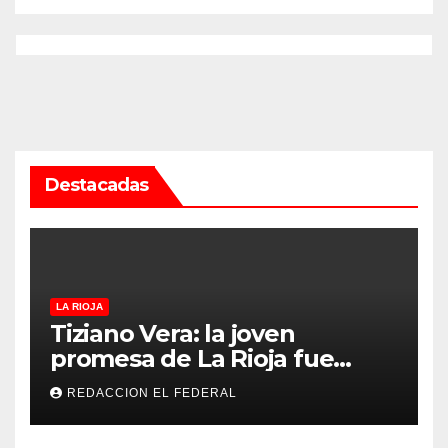
Destacadas
LA RIOJA
Tiziano Vera: la joven
promesa de La Rioja fue
convocado a la Selección
REDACCION EL FEDERAL
Argentina sub-15