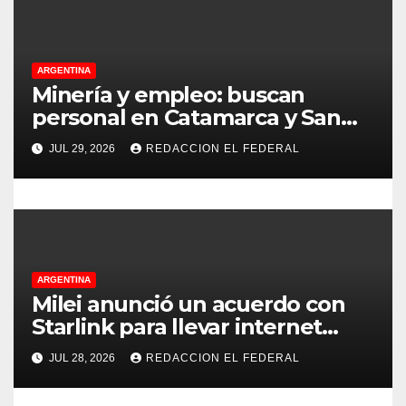
r
a
ARGENTINA
d
Minería y empleo: buscan
personal en Catamarca y San
a
Juan para distintos puestos
JUL 29, 2026
REDACCION EL FEDERAL
s
ARGENTINA
Milei anunció un acuerdo con
Starlink para llevar internet
satelital a 6.000 escuelas
JUL 28, 2026
REDACCION EL FEDERAL
rurales en todo el país