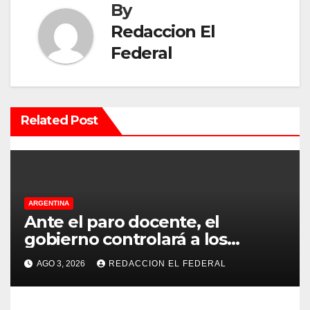
By
g
Redaccion El
a
Federal
c
i
Related Post
ó
n
d
ARGENTINA
e
Ante el paro docente, el
e
gobierno controlará a los
colegios para que cumplan el
n
AGO 3, 2026
REDACCION EL FEDERAL
75% de cobertura presencial
t