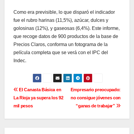
Como era previsible, lo que disparó el indicador
fue el rubro harinas (11,5%), azúcar, dulces y
golosinas (12%), y gaseosas (6,4%). Este informe,
que recoge datos de 900 productos de la base de
Precios Claros, conforma un fotograma de la
película completa que se verá con el IPC del
Indec.
N
El Canasta Básica en
Empresario preocupado:
La Rioja ya supera los 92
no consigue jóvenes con
a
mil pesos
“ganas de trabajar”
v
e