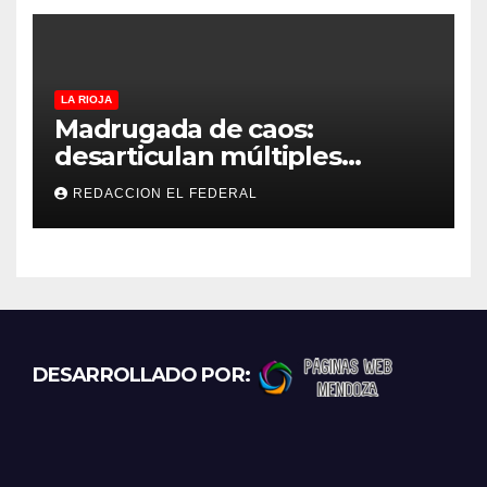
estima”
LA RIOJA
Madrugada de caos:
desarticulan múltiples
“rodadas” y detienen a
REDACCION EL FEDERAL
motociclistas violentos
DESARROLLADO POR: