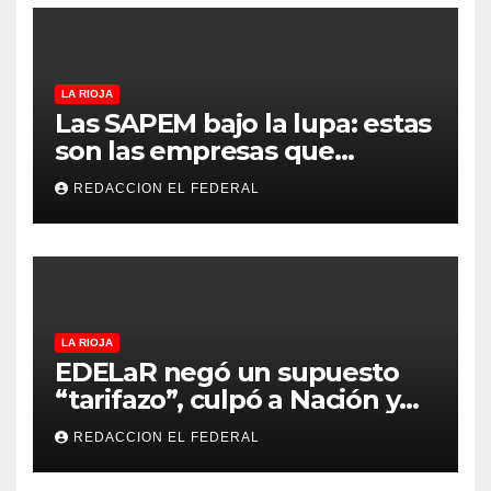
LA RIOJA
Las SAPEM bajo la lupa: estas
son las empresas que
evalúan vender a capitales
REDACCION EL FEDERAL
privados
LA RIOJA
EDELaR negó un supuesto
“tarifazo”, culpó a Nación y
defendió los mecanismos de
REDACCION EL FEDERAL
medición: “la empresa
factura lo que lee, no lo que