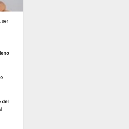
 ser
lleno
 o
 del
l