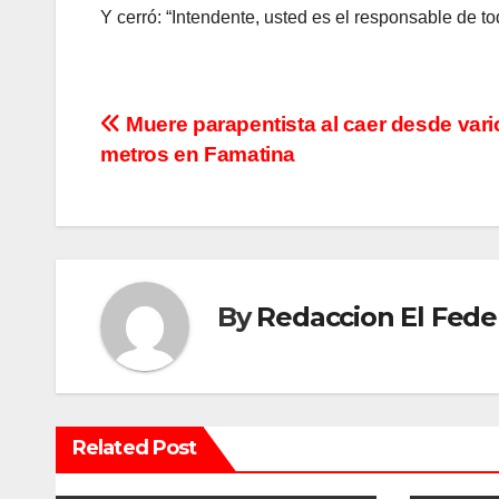
Y cerró: “Intendente, usted es el responsable de to
N
Muere parapentista al caer desde vari
metros en Famatina
a
v
e
g
By
Redaccion El Fede
a
c
i
Related Post
ó