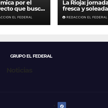
mica por el
La Rioja: jornad
ecto que busca
fresca y soleada
lar criaderos y
este jueves, con
CCION EL FEDERAL
REDACCION EL FEDERAL
gios de perros y
temperaturas
s: denuncian
estables para el
sos, mientras
viernes
eccionistas
aman controles
 duros
GRUPO EL FEDERAL
Noticias