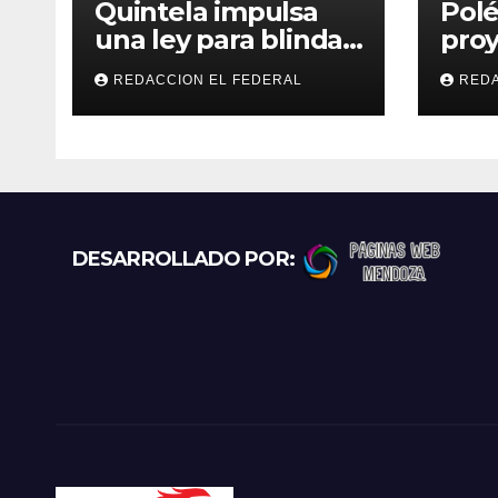
s
Quintela impulsa
Polé
una ley para blindar
proy
las tierras rurales de
regu
REDACCION EL FEDERAL
REDA
La Rioja: cuáles son
refu
los principales
gato
puntos
exce
prot
recl
más
DESARROLLADO POR: