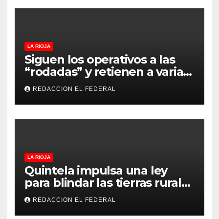
LA RIOJA
Siguen los operativos a las
“rodadas” y retienen a varias
motocicletas
REDACCION EL FEDERAL
LA RIOJA
Quintela impulsa una ley
para blindar las tierras rurales
de La Rioja: cuáles son los
REDACCION EL FEDERAL
principales puntos