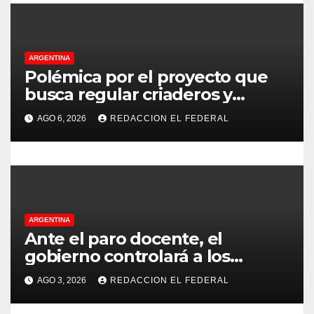
d
e
e
ARGENTINA
Polémica por el proyecto que
n
busca regular criaderos y
refugios de perros y gatos:
t
AGO 6, 2026
REDACCION EL FEDERAL
denuncian excesos, mientras
r
proteccionistas reclaman
controles más duros
a
d
ARGENTINA
a
Ante el paro docente, el
gobierno controlará a los
s
colegios para que cumplan el
AGO 3, 2026
REDACCION EL FEDERAL
75% de cobertura presencial