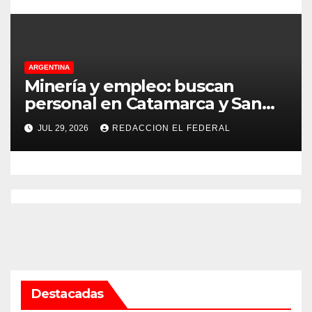
ARGENTINA
Minería y empleo: buscan
personal en Catamarca y San
Juan para distintos puestos
JUL 29, 2026
REDACCION EL FEDERAL
Destacadas