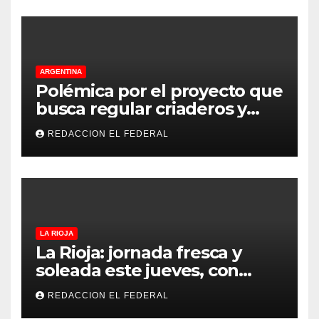
ARGENTINA
Polémica por el proyecto que
busca regular criaderos y
refugios de perros y gatos:
REDACCION EL FEDERAL
denuncian excesos, mientras
proteccionistas reclaman
controles más duros
LA RIOJA
La Rioja: jornada fresca y
soleada este jueves, con
temperaturas estables para
REDACCION EL FEDERAL
el viernes