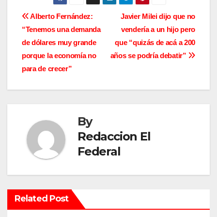
N
Alberto Fernández:
Javier Milei dijo que no
“Tenemos una demanda
vendería a un hijo pero
a
de dólares muy grande
que “quizás de acá a 200
v
porque la economía no
años se podría debatir”
para de crecer”
e
g
a
By
c
Redaccion El
Federal
i
ó
n
Related Post