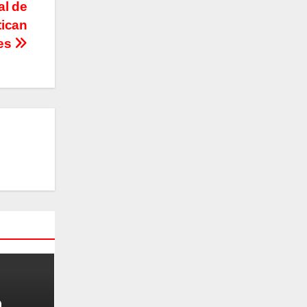
al de
tican
res
a