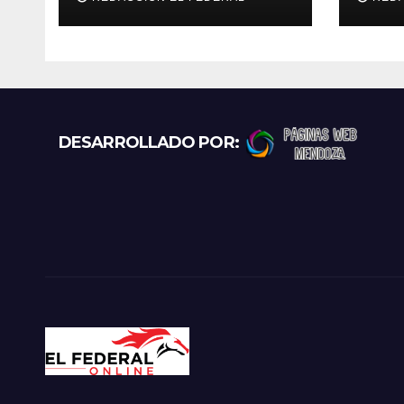
retienen a varias
La R
motocicletas
los 
pun
DESARROLLADO POR: