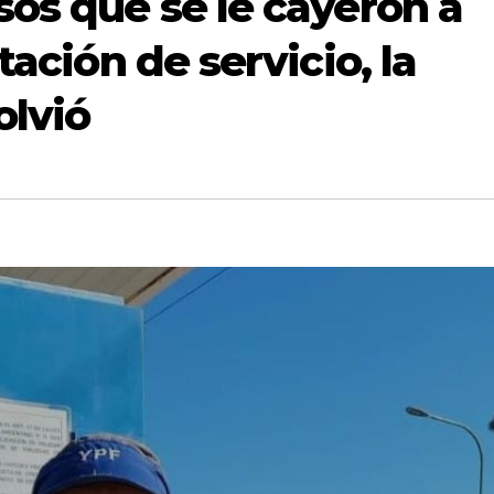
sos que se le cayeron a
tación de servicio, la
olvió