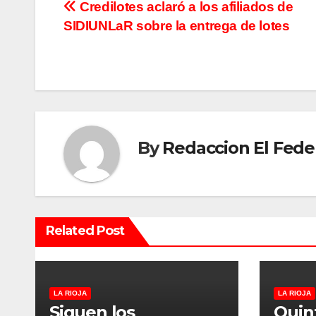
N
Credilotes aclaró a los afiliados de
SIDIUNLaR sobre la entrega de lotes
a
v
e
g
By
Redaccion El Fede
a
c
i
Related Post
ó
n
d
LA RIOJA
LA RIOJA
Siguen los
Quin