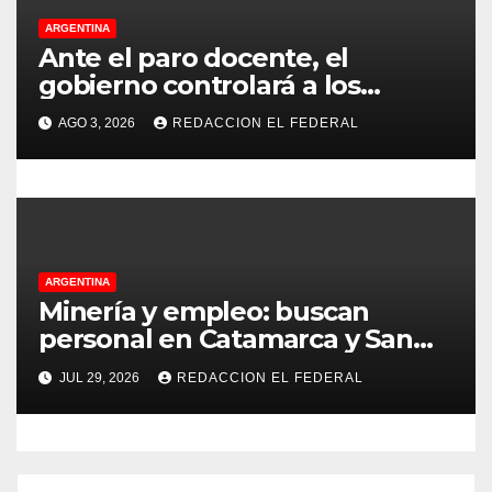
a
ARGENTINA
s
Ante el paro docente, el
gobierno controlará a los
colegios para que cumplan el
AGO 3, 2026
REDACCION EL FEDERAL
75% de cobertura presencial
ARGENTINA
Minería y empleo: buscan
personal en Catamarca y San
Juan para distintos puestos
JUL 29, 2026
REDACCION EL FEDERAL