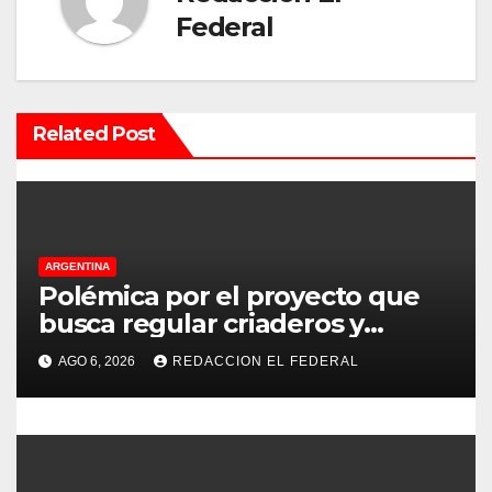
i
Federal
ó
n
Related Post
d
e
e
ARGENTINA
n
Polémica por el proyecto que
t
busca regular criaderos y
refugios de perros y gatos:
r
AGO 6, 2026
REDACCION EL FEDERAL
denuncian excesos, mientras
proteccionistas reclaman
a
controles más duros
d