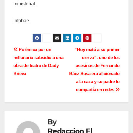
ministerial.
Infobae
N
Polémica por un
“Hoy mató a su primer
millonario subsidio a una
ciervo”: uno de los
a
obra de teatro de Dady
asesinos de Fernando
v
Brieva
Báez Sosa era aficionado
a la caza y su padre lo
e
compartía en redes
g
a
By
c
Redaccion El