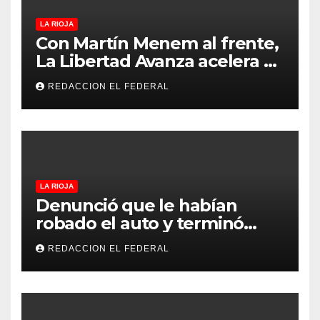
LA RIOJA
Con Martín Menem al frente,
La Libertad Avanza acelera su
despliegue en La Rioja y
REDACCION EL FEDERAL
desembarcó en Aimogasta
LA RIOJA
Denunció que le habían
robado el auto y terminó
confesando que su hermano
REDACCION EL FEDERAL
lo empeñó por drogas