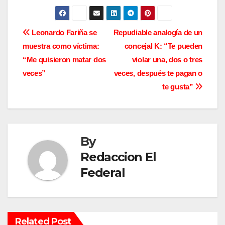
N
Leonardo Fariña se
Repudiable analogía de un
muestra como víctima:
concejal K: “Te pueden
a
“Me quisieron matar dos
violar una, dos o tres
v
veces”
veces, después te pagan o
te gusta”
e
g
a
By
c
Redaccion El
Federal
i
ó
n
Related Post