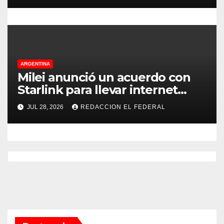
ARGENTINA
Milei anunció un acuerdo con
Starlink para llevar internet
satelital a 6.000 escuelas
JUL 28, 2026
REDACCION EL FEDERAL
rurales en todo el país