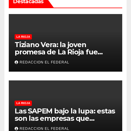
Destacadas
LA RIOJA
Tiziano Vera: la joven
promesa de La Rioja fue
convocado a la Selección
REDACCION EL FEDERAL
Argentina sub-15
LA RIOJA
Las SAPEM bajo la lupa: estas
son las empresas que
evalúan vender a capitales
REDACCION EL FEDERAL