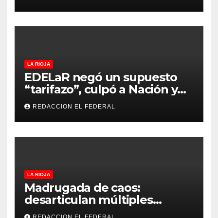
privados
LA RIOJA
EDELaR negó un supuesto
“tarifazo”, culpó a Nación y
defendió los mecanismos de
REDACCION EL FEDERAL
medición: “la empresa
factura lo que lee, no lo que
estima”
LA RIOJA
Madrugada de caos:
desarticulan múltiples
“rodadas” y detienen a
REDACCION EL FEDERAL