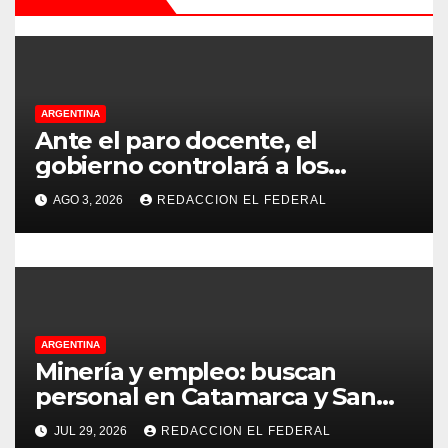
d
e
e
ARGENTINA
Ante el paro docente, el
n
gobierno controlará a los
colegios para que cumplan el
t
AGO 3, 2026
REDACCION EL FEDERAL
75% de cobertura presencial
r
a
d
ARGENTINA
a
Minería y empleo: buscan
personal en Catamarca y San
s
Juan para distintos puestos
JUL 29, 2026
REDACCION EL FEDERAL