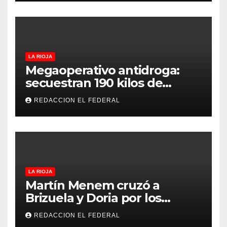
LA RIOJA
Megaoperativo antidroga:
secuestran 190 kilos de
marihuana que tenían como
REDACCION EL FEDERAL
destino La Rioja y Catamarca
LA RIOJA
Martín Menem cruzó a
Brizuela y Doria por los
incendios en Guanchín:
REDACCION EL FEDERAL
“Miente descaradamente”