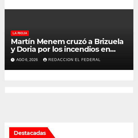
LA RIOJA
Martín Menem cruzó a Brizuela
y Doria por los incendios en
Guanchín: “Miente
AGO 6, 2026
REDACCION EL FEDERAL
descaradamente”
Destacadas