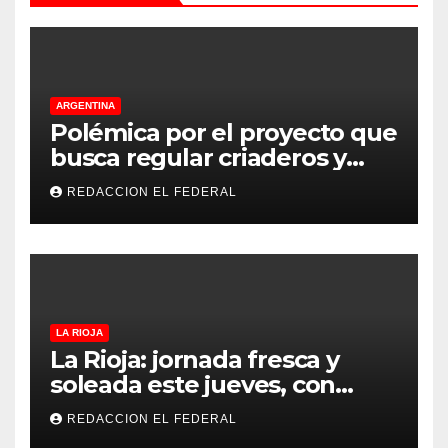
ARGENTINA
Polémica por el proyecto que
busca regular criaderos y
refugios de perros y gatos:
REDACCION EL FEDERAL
denuncian excesos, mientras
proteccionistas reclaman
controles más duros
LA RIOJA
La Rioja: jornada fresca y
soleada este jueves, con
temperaturas estables para
REDACCION EL FEDERAL
el viernes