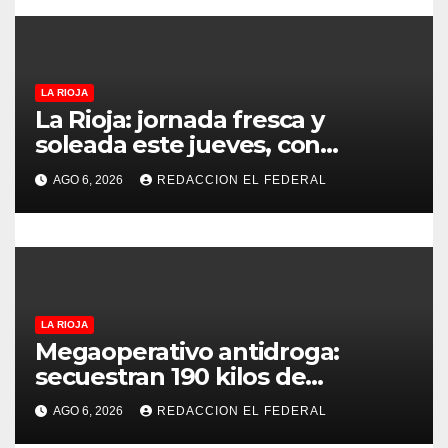
e
e
LA RIOJA
n
La Rioja: jornada fresca y
t
soleada este jueves, con
temperaturas estables para el
r
AGO 6, 2026
REDACCION EL FEDERAL
viernes
a
d
a
LA RIOJA
s
Megaoperativo antidroga:
secuestran 190 kilos de
marihuana que tenían como
AGO 6, 2026
REDACCION EL FEDERAL
destino La Rioja y Catamarca