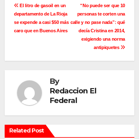
N
El litro de gasoil en un
“No puede ser que 10
constitucional
departamento de La Rioja
personas te corten una
a
Sigue ⬇️
se expende a casi $50 más
calle y no pase nada”: qué
— Ricardo Quintela (@QuintelaRicardo)
v
caro que en Buenos Aires
decía Cristina en 2014,
June 20, 2023
exigiendo una norma
e
antipiquetes
g
a
By
c
Redaccion El
i
Federal
ó
n
Related Post
d