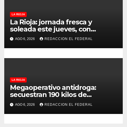
d
LA RIOJA
a
La Rioja: jornada fresca y
soleada este jueves, con
s
temperaturas estables para el
AGO 6, 2026
REDACCION EL FEDERAL
viernes
LA RIOJA
Megaoperativo antidroga:
secuestran 190 kilos de
marihuana que tenían como
AGO 6, 2026
REDACCION EL FEDERAL
destino La Rioja y Catamarca