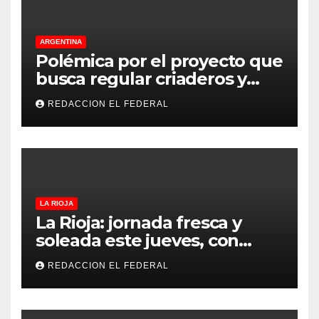
ARGENTINA
Polémica por el proyecto que
busca regular criaderos y
refugios de perros y gatos:
REDACCION EL FEDERAL
denuncian excesos, mientras
proteccionistas reclaman
controles más duros
LA RIOJA
La Rioja: jornada fresca y
soleada este jueves, con
temperaturas estables para
REDACCION EL FEDERAL
el viernes