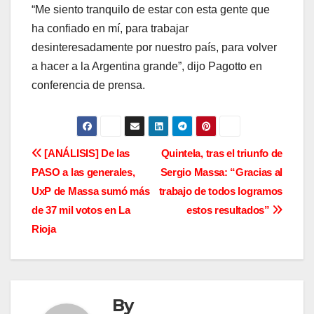
“Me siento tranquilo de estar con esta gente que
ha confiado en mí, para trabajar
desinteresadamente por nuestro país, para volver
a hacer a la Argentina grande”, dijo Pagotto en
conferencia de prensa.
N
[ANÁLISIS] De las
Quintela, tras el triunfo de
PASO a las generales,
Sergio Massa: “Gracias al
a
UxP de Massa sumó más
trabajo de todos logramos
v
de 37 mil votos en La
estos resultados”
Rioja
e
g
a
By