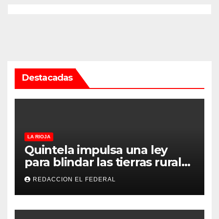
Destacadas
LA RIOJA
Quintela impulsa una ley
para blindar las tierras rurales
de La Rioja: cuáles son los
REDACCION EL FEDERAL
principales puntos