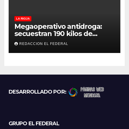
LA RIOJA
Megaoperativo antidroga:
secuestran 190 kilos de
marihuana que tenían como
REDACCION EL FEDERAL
destino La Rioja y Catamarca
DESARROLLADO POR:
GRUPO EL FEDERAL