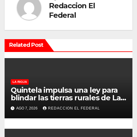
c
Redaccion El
Federal
i
ó
n
Related Post
d
e
e
LA RIOJA
Quintela impulsa una ley para
n
blindar las tierras rurales de La
Rioja: cuáles son los principales
t
AGO 7, 2026
REDACCION EL FEDERAL
puntos
r
a