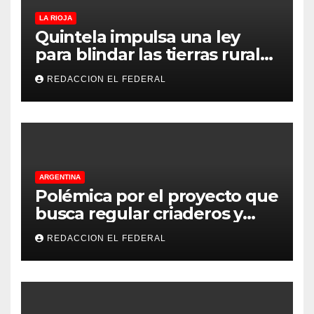
LA RIOJA
Quintela impulsa una ley
para blindar las tierras rurales
de La Rioja: cuáles son los
REDACCION EL FEDERAL
principales puntos
ARGENTINA
Polémica por el proyecto que
busca regular criaderos y
refugios de perros y gatos:
REDACCION EL FEDERAL
denuncian excesos, mientras
proteccionistas reclaman
controles más duros