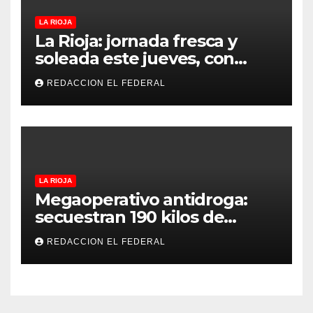
LA RIOJA
La Rioja: jornada fresca y
soleada este jueves, con
temperaturas estables para
REDACCION EL FEDERAL
el viernes
LA RIOJA
Megaoperativo antidroga:
secuestran 190 kilos de
marihuana que tenían como
REDACCION EL FEDERAL
destino La Rioja y Catamarca