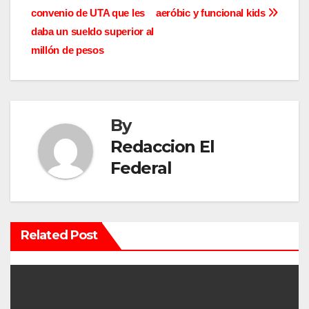
v
convenio de UTA que les
aeróbic y funcional kids
daba un sueldo superior al
e
millón de pesos
g
a
By
c
Redaccion El
i
Federal
ó
n
Related Post
d
e
e