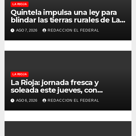
LA RIOJA
n
Quintela impulsa una ley para
t
blindar las tierras rurales de La
Rioja: cuáles son los principales
r
AGO 7, 2026
REDACCION EL FEDERAL
puntos
a
d
a
LA RIOJA
s
La Rioja: jornada fresca y
soleada este jueves, con
temperaturas estables para el
AGO 6, 2026
REDACCION EL FEDERAL
viernes