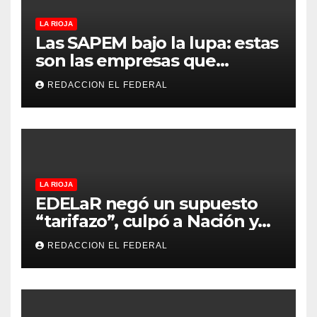
LA RIOJA
Las SAPEM bajo la lupa: estas
son las empresas que
evalúan vender a capitales
REDACCION EL FEDERAL
privados
LA RIOJA
EDELaR negó un supuesto
“tarifazo”, culpó a Nación y
defendió los mecanismos de
REDACCION EL FEDERAL
medición: “la empresa
factura lo que lee, no lo que
estima”