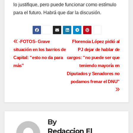
lo justifique, pero puede funcionar como estímulo
para el futuro. Habrá que dar la discusión.
N
-FOTOS- Grave
Florencia López pidió al
situación en los barrios de
PJ dejar de hablar de
a
Capital: “esto no da para
cargos: “no puede ser que
v
más”
teniendo mayoría en
Diputados y Senadores no
e
podamos frenar el DNU”
g
a
c
By
i
Redaccion El