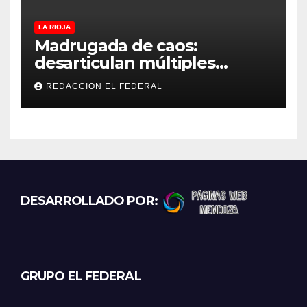
LA RIOJA
Madrugada de caos:
desarticulan múltiples
“rodadas” y detienen a
REDACCION EL FEDERAL
motociclistas violentos
DESARROLLADO POR:
GRUPO EL FEDERAL