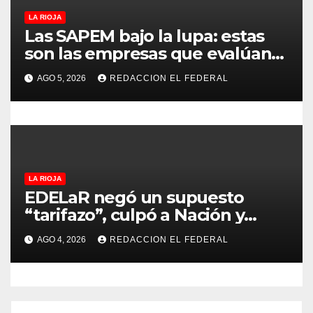
s
LA RIOJA
Las SAPEM bajo la lupa: estas
son las empresas que evalúan
vender a capitales privados
AGO 5, 2026
REDACCION EL FEDERAL
LA RIOJA
EDELaR negó un supuesto
“tarifazo”, culpó a Nación y
defendió los mecanismos de
AGO 4, 2026
REDACCION EL FEDERAL
medición: “la empresa factura
lo que lee, no lo que estima”