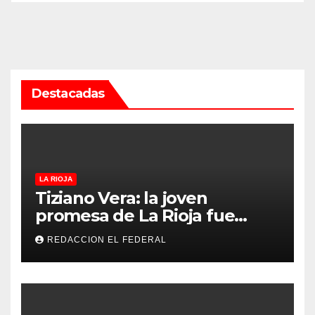
Destacadas
LA RIOJA
Tiziano Vera: la joven
promesa de La Rioja fue
convocado a la Selección
REDACCION EL FEDERAL
Argentina sub-15