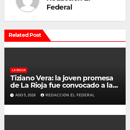
ó
Federal
n
d
Related Post
e
e
n
LA RIOJA
t
Tiziano Vera: la joven promesa
de La Rioja fue convocado a la
r
Selección Argentina sub-15
AGO 5, 2026
REDACCION EL FEDERAL
a
d
a