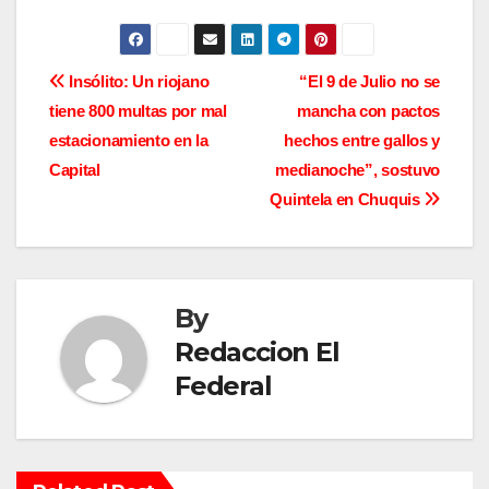
N
Insólito: Un riojano
“El 9 de Julio no se
tiene 800 multas por mal
mancha con pactos
a
estacionamiento en la
hechos entre gallos y
v
Capital
medianoche”, sostuvo
Quintela en Chuquis
e
g
a
By
c
Redaccion El
Federal
i
ó