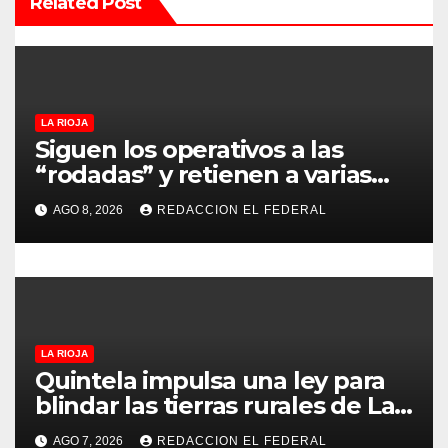
n
Related Post
d
e
e
LA RIOJA
Siguen los operativos a las
n
“rodadas” y retienen a varias
motocicletas
t
AGO 8, 2026
REDACCION EL FEDERAL
r
a
d
LA RIOJA
a
Quintela impulsa una ley para
blindar las tierras rurales de La
s
Rioja: cuáles son los principales
AGO 7, 2026
REDACCION EL FEDERAL