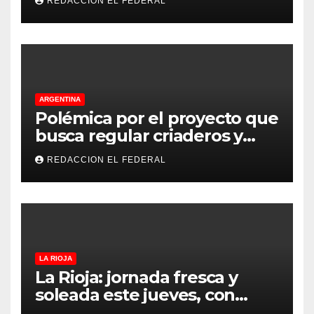
REDACCION EL FEDERAL
principales puntos
ARGENTINA
Polémica por el proyecto que
busca regular criaderos y
refugios de perros y gatos:
REDACCION EL FEDERAL
denuncian excesos, mientras
proteccionistas reclaman
controles más duros
LA RIOJA
La Rioja: jornada fresca y
soleada este jueves, con
temperaturas estables para