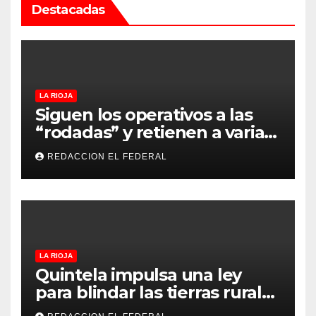
Destacadas
LA RIOJA
Siguen los operativos a las
“rodadas” y retienen a varias
motocicletas
REDACCION EL FEDERAL
LA RIOJA
Quintela impulsa una ley
para blindar las tierras rurales
de La Rioja: cuáles son los