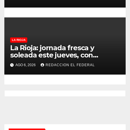
puntos
LA RIOJA
La Rioja: jornada fresca y
soleada este jueves, con
temperaturas estables para el
AGO 6, 2026
REDACCION EL FEDERAL
viernes