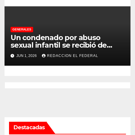
GENERALES
Un condenado por abuso
sexual infantil se recibió de
psicopedagogo dentro del
JUN 1, 2026
REDACCION EL FEDERAL
Servicio Penitenciario de La
Rioja
Destacadas