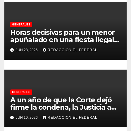
d
e
e
GENERALES
Horas decisivas para un menor
n
apuñalado en una fiesta ilegal
con más de 500 asistentes en
t
JUN 28, 2026
REDACCION EL FEDERAL
Chilecito
r
a
d
GENERALES
a
A un año de que la Corte dejó
firme la condena, la Justicia aún
s
no pudo decomisarle ni un peso
JUN 10, 2026
REDACCION EL FEDERAL
a CFK