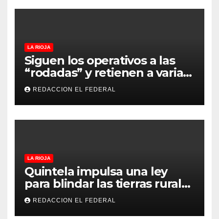
LA RIOJA
Siguen los operativos a las
“rodadas” y retienen a varias
motocicletas
REDACCION EL FEDERAL
LA RIOJA
Quintela impulsa una ley
para blindar las tierras rurales
de La Rioja: cuáles son los
REDACCION EL FEDERAL
principales puntos