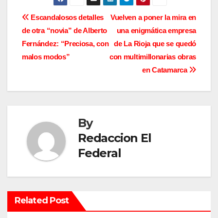
N
Escandalosos detalles
Vuelven a poner la mira en
de otra “novia” de Alberto
una enigmática empresa
a
Fernández: “Preciosa, con
de La Rioja que se quedó
v
malos modos”
con multimillonarias obras
en Catamarca
e
g
a
By
c
Redaccion El
Federal
i
ó
n
Related Post