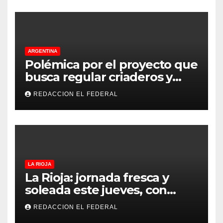
ARGENTINA
Polémica por el proyecto que
busca regular criaderos y
refugios de perros y gatos:
REDACCION EL FEDERAL
denuncian excesos, mientras
proteccionistas reclaman
controles más duros
LA RIOJA
La Rioja: jornada fresca y
soleada este jueves, con
temperaturas estables para
REDACCION EL FEDERAL
el viernes