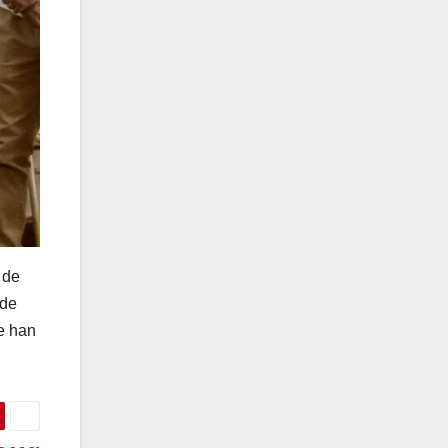
 de
 de
e han