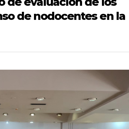
 de evaluación de los
so de nodocentes en la