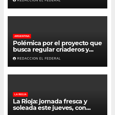
REDACCION EL FEDERAL
principales puntos
ARGENTINA
Polémica por el proyecto que
busca regular criaderos y
refugios de perros y gatos:
REDACCION EL FEDERAL
denuncian excesos, mientras
proteccionistas reclaman
controles más duros
LA RIOJA
La Rioja: jornada fresca y
soleada este jueves, con
temperaturas estables para