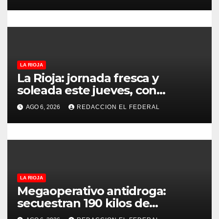
puntos
a
d
a
LA RIOJA
s
La Rioja: jornada fresca y
soleada este jueves, con
temperaturas estables para el
AGO 6, 2026
REDACCION EL FEDERAL
viernes
LA RIOJA
Megaoperativo antidroga:
secuestran 190 kilos de
marihuana que tenían como