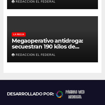
REDACCION EL FEDERAL
el viernes
LA RIOJA
Megaoperativo antidroga:
secuestran 190 kilos de
marihuana que tenían como
REDACCION EL FEDERAL
destino La Rioja y Catamarca
DESARROLLADO POR: