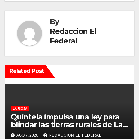
a
By
c
Redaccion El
i
Federal
ó
n
Related Post
d
e
e
LA RIOJA
n
Quintela impulsa una ley para
t
blindar las tierras rurales de La
Rioja: cuáles son los principales
r
AGO 7, 2026
REDACCION EL FEDERAL