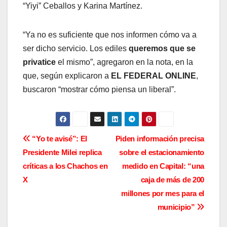
“Yiyi” Ceballos y Karina Martínez.
“Ya no es suficiente que nos informen cómo va a
ser dicho servicio. Los ediles
queremos que se
privatice
el mismo”, agregaron en la nota, en la
que, según explicaron a
EL FEDERAL ONLINE
,
buscaron “mostrar cómo piensa un liberal”.
N
“Yo te avisé”: El
Piden información precisa
Presidente Milei replica
sobre el estacionamiento
a
críticas a los Chachos en
medido en Capital: “una
v
X
caja de más de 200
millones por mes para el
e
municipio”
g