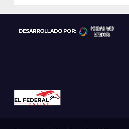
Rioja y desembarcó
emp
en Aimogasta
DESARROLLADO POR: