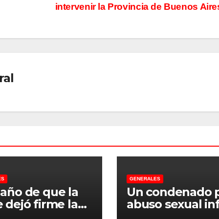
intervenir la Provincia de Buenos Air
ral
ES
GENERALES
 año de que la
Un condenado 
 dejó firme la
abuso sexual inf
na, la Justicia
se recibió de