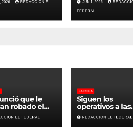
, 2026
REDACCION EL
JUN 1, 2026
REDACCI
no pudo
psicopedagogo
misarle ni un
L
dentro del Servi
FEDERAL
 a CFK
Penitenciario d
Rioja
A
LA RIOJA
nció que le
Siguen los
an robado el
operativos a las
 y terminó
“rodadas” y
CCION EL FEDERAL
REDACCION EL FEDERAL
fesando que su
retienen a varia
mano lo
motocicletas