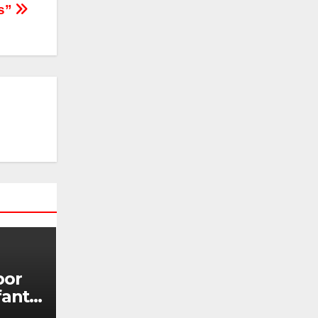
es”
por
antil