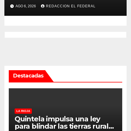
marihuana que tenían como
AGO 6, 2026
REDACCION EL FEDERAL
destino La Rioja y Catamarca
Destacadas
LA RIOJA
Quintela impulsa una ley
para blindar las tierras rurales