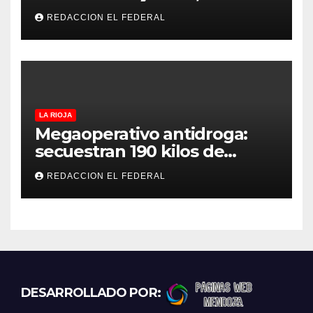
temperaturas estables para
REDACCION EL FEDERAL
el viernes
LA RIOJA
Megaoperativo antidroga:
secuestran 190 kilos de
marihuana que tenían como
REDACCION EL FEDERAL
destino La Rioja y Catamarca
DESARROLLADO POR: