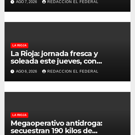
t
AGO 7, 2026
REDACCION EL FEDERAL
puntos
r
a
d
LA RIOJA
a
La Rioja: jornada fresca y
soleada este jueves, con
s
temperaturas estables para el
AGO 6, 2026
REDACCION EL FEDERAL
viernes
LA RIOJA
Megaoperativo antidroga:
secuestran 190 kilos de