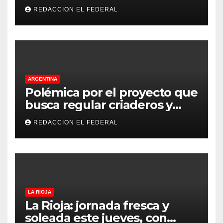
de La Rioja: cuáles son los
REDACCION EL FEDERAL
principales puntos
ARGENTINA
Polémica por el proyecto que
busca regular criaderos y
refugios de perros y gatos:
REDACCION EL FEDERAL
denuncian excesos, mientras
proteccionistas reclaman
controles más duros
LA RIOJA
La Rioja: jornada fresca y
soleada este jueves, con