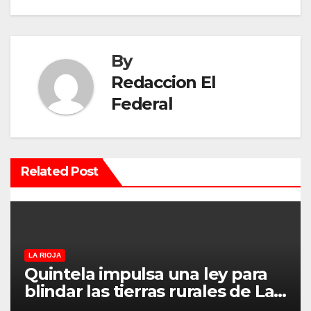
g
a
By
c
Redaccion El
Federal
i
ó
n
Related Post
d
e
e
LA RIOJA
Quintela impulsa una ley para
n
blindar las tierras rurales de La
Rioja: cuáles son los principales