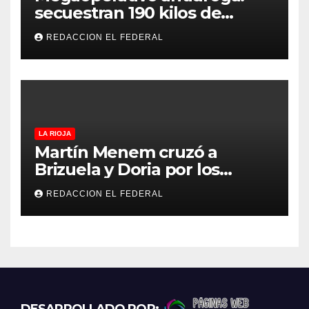
secuestran 190 kilos de
marihuana que tenían como
REDACCION EL FEDERAL
destino La Rioja y Catamarca
LA RIOJA
Martín Menem cruzó a
Brizuela y Doria por los
incendios en Guanchín:
REDACCION EL FEDERAL
“Miente descaradamente”
DESARROLLADO POR: