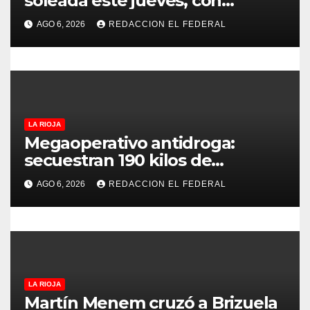
soleada este jueves, con
temperaturas estables para el
t
AGO 6, 2026
REDACCION EL FEDERAL
viernes
r
a
d
LA RIOJA
a
Megaoperativo antidroga:
secuestran 190 kilos de
s
marihuana que tenían como
AGO 6, 2026
REDACCION EL FEDERAL
destino La Rioja y Catamarca
LA RIOJA
Martín Menem cruzó a Brizuela