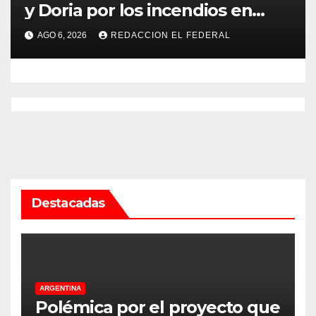
y Doria por los incendios en
Guanchín: “Miente
AGO 6, 2026
REDACCION EL FEDERAL
descaradamente”
Destacadas
ARGENTINA
Polémica por el proyecto que