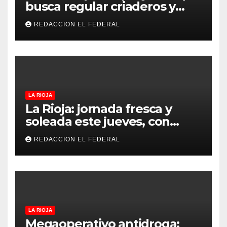
busca regular criaderos y
refugios de perros y gatos:
REDACCION EL FEDERAL
denuncian excesos, mientras
proteccionistas reclaman
controles más duros
LA RIOJA
La Rioja: jornada fresca y
soleada este jueves, con
temperaturas estables para
REDACCION EL FEDERAL
el viernes
LA RIOJA
Megaoperativo antidroga: