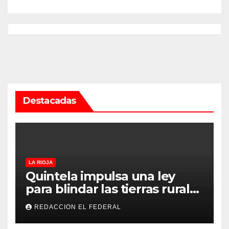
Destacadas
LA RIOJA
Quintela impulsa una ley
para blindar las tierras rurales
de La Rioja: cuáles son los
REDACCION EL FEDERAL
principales puntos