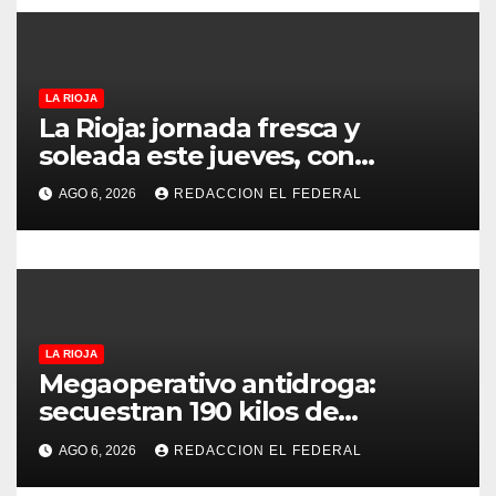
a
d
LA RIOJA
a
La Rioja: jornada fresca y
soleada este jueves, con
s
temperaturas estables para el
AGO 6, 2026
REDACCION EL FEDERAL
viernes
LA RIOJA
Megaoperativo antidroga:
secuestran 190 kilos de
marihuana que tenían como
AGO 6, 2026
REDACCION EL FEDERAL
destino La Rioja y Catamarca