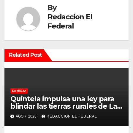
a
By
c
Redaccion El
Federal
i
ó
n
Related Post
d
e
e
LA RIOJA
Quintela impulsa una ley para
n
blindar las tierras rurales de La
Rioja: cuáles son los principales
t
AGO 7, 2026
REDACCION EL FEDERAL
puntos
r