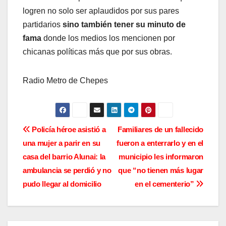
logren no solo ser aplaudidos por sus pares
partidarios
sino también tener su minuto de
fama
donde los medios los mencionen por
chicanas políticas más que por sus obras.
Radio Metro de Chepes
N
Policía héroe asistió a
Familiares de un fallecido
una mujer a parir en su
fueron a enterrarlo y en el
a
casa del barrio Alunai: la
municipio les informaron
v
ambulancia se perdió y no
que “no tienen más lugar
pudo llegar al domicilio
en el cementerio”
e
g