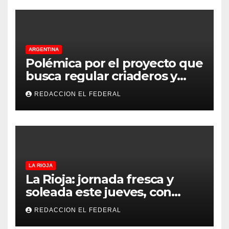
ARGENTINA
Polémica por el proyecto que
busca regular criaderos y
refugios de perros y gatos:
REDACCION EL FEDERAL
denuncian excesos, mientras
proteccionistas reclaman
controles más duros
LA RIOJA
La Rioja: jornada fresca y
soleada este jueves, con
temperaturas estables para
REDACCION EL FEDERAL
el viernes