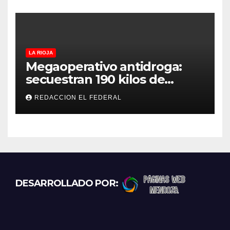
LA RIOJA
Megaoperativo antidroga:
secuestran 190 kilos de
marihuana que tenían como
REDACCION EL FEDERAL
destino La Rioja y Catamarca
DESARROLLADO POR: