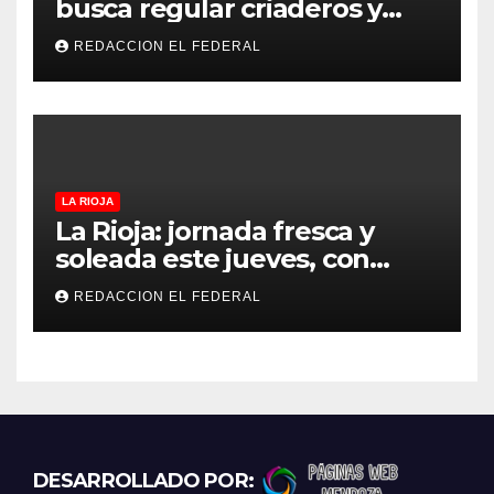
busca regular criaderos y
refugios de perros y gatos:
REDACCION EL FEDERAL
denuncian excesos, mientras
proteccionistas reclaman
controles más duros
LA RIOJA
La Rioja: jornada fresca y
soleada este jueves, con
temperaturas estables para
REDACCION EL FEDERAL
el viernes
DESARROLLADO POR: