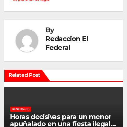
g
a
By
c
Redaccion El
i
Federal
ó
n
Related Post
d
e
e
GENERALES
n
Horas decisivas para un menor
t
apuñalado en una fiesta ilegal