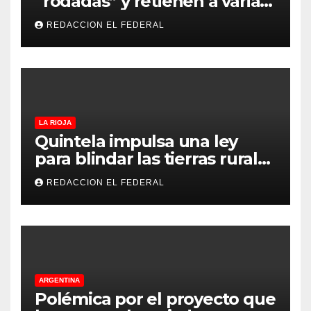
“rodadas” y retienen a varias
motocicletas
REDACCION EL FEDERAL
LA RIOJA
Quintela impulsa una ley
para blindar las tierras rurales
de La Rioja: cuáles son los
REDACCION EL FEDERAL
principales puntos
ARGENTINA
Polémica por el proyecto que