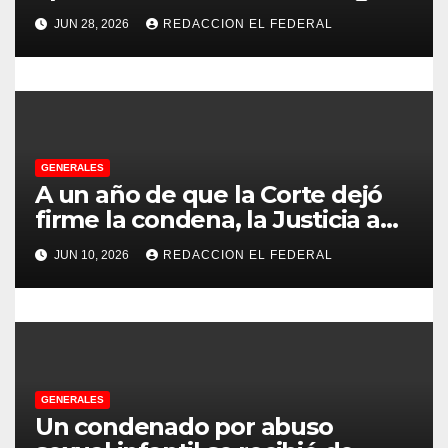
con más de 500 asistentes en
r
JUN 28, 2026
REDACCION EL FEDERAL
Chilecito
a
d
a
GENERALES
s
A un año de que la Corte dejó
firme la condena, la Justicia aún
no pudo decomisarle ni un peso
JUN 10, 2026
REDACCION EL FEDERAL
a CFK
GENERALES
Un condenado por abuso