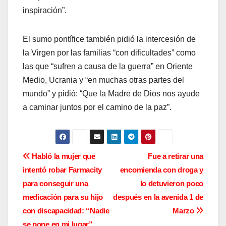
inspiración”.
El sumo pontífice también pidió la intercesión de
la Virgen por las familias “con dificultades” como
las que “sufren a causa de la guerra” en Oriente
Medio, Ucrania y “en muchas otras partes del
mundo” y pidió: “Que la Madre de Dios nos ayude
a caminar juntos por el camino de la paz”.
N
Habló la mujer que
Fue a retirar una
intentó robar Farmacity
encomienda con droga y
a
para conseguir una
lo detuvieron poco
v
medicación para su hijo
después en la avenida 1 de
con discapacidad: “Nadie
Marzo
e
se pone en mi lugar”