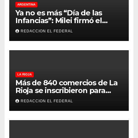
ARGENTINA
Ya no es más “Día de las
Infancias”: Milei firmó el
decreto que restablece la
REDACCION EL FEDERAL
denominación oficial de “Día
del Niño”
LA RIOJA
Más de 840 comercios de La
Rioja se inscribieron para
recibir Chachos: qué se
REDACCION EL FEDERAL
puede comprar y dónde
utilizarlos