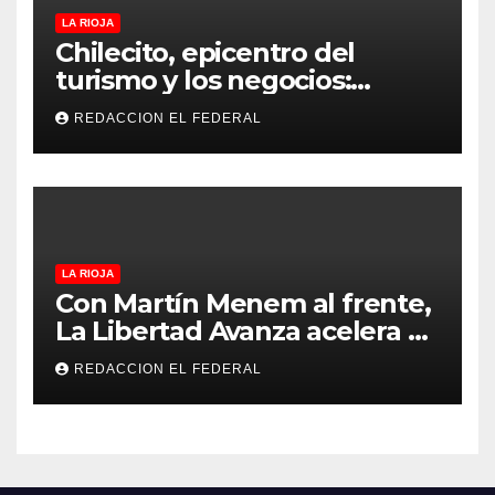
LA RIOJA
Chilecito, epicentro del
turismo y los negocios:
arranca la Expo que promete
REDACCION EL FEDERAL
revolucionar la economía
regional en un evento sin
precedentes en La Rioja
LA RIOJA
Con Martín Menem al frente,
La Libertad Avanza acelera su
despliegue en La Rioja y
REDACCION EL FEDERAL
desembarcó en Aimogasta