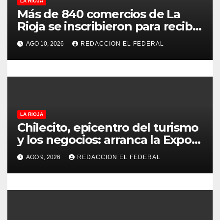
LA RIOJA
e
Más de 840 comercios de La
Rioja se inscribieron para recibir
n
Chachos: qué se puede
AGO 10, 2026
REDACCION EL FEDERAL
comprar y dónde utilizarlos
t
r
a
d
LA RIOJA
Chilecito, epicentro del turismo
a
y los negocios: arranca la Expo
que promete revolucionar la
s
AGO 9, 2026
REDACCION EL FEDERAL
economía regional en un
evento sin precedentes en La
Rioja