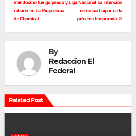
mendocino fue golpeado y
Liga Nacional su intención
a
robado en La Rioja cerca
de no participar de la
v
de Chamical
próxima temporada
e
g
By
a
Redaccion El
c
Federal
i
ó
Related Post
n
d
e