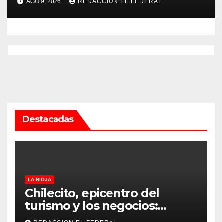
AGO 9, 2026
REDACCION EL FEDERAL
drogas
Destacadas
LA RIOJA
Chilecito, epicentro del
turismo y los negocios:
arranca la Expo que promete