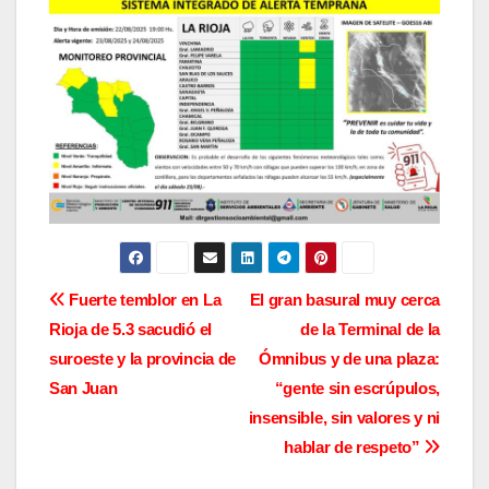
N
Fuerte temblor en La
El gran basural muy cerca
Rioja de 5.3 sacudió el
de la Terminal de la
a
suroeste y la provincia de
Ómnibus y de una plaza:
v
San Juan
“gente sin escrúpulos,
insensible, sin valores y ni
e
hablar de respeto”
g