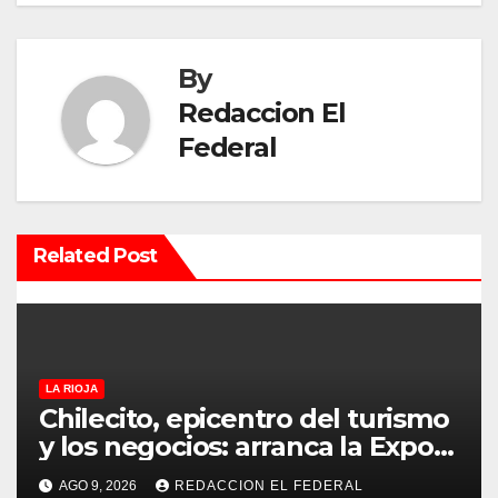
a
By
c
Redaccion El
i
Federal
ó
n
Related Post
d
e
e
LA RIOJA
n
Chilecito, epicentro del turismo
t
y los negocios: arranca la Expo
que promete revolucionar la
r
AGO 9, 2026
REDACCION EL FEDERAL