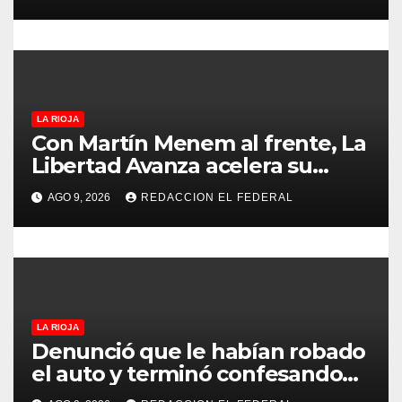
economía regional en un
evento sin precedentes en La
a
Rioja
d
a
LA RIOJA
s
Con Martín Menem al frente, La
Libertad Avanza acelera su
despliegue en La Rioja y
AGO 9, 2026
REDACCION EL FEDERAL
desembarcó en Aimogasta
LA RIOJA
Denunció que le habían robado
el auto y terminó confesando
que su hermano lo empeñó por