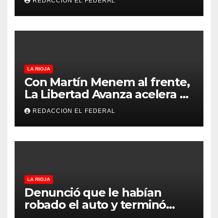
REDACCION EL FEDERAL
revolucionar la economía
regional en un evento sin
precedentes en La Rioja
LA RIOJA
Con Martín Menem al frente,
La Libertad Avanza acelera su
despliegue en La Rioja y
REDACCION EL FEDERAL
desembarcó en Aimogasta
LA RIOJA
Denunció que le habían
robado el auto y terminó
confesando que su hermano