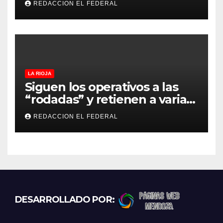
REDACCION EL FEDERAL
lo empeñó por drogas
LA RIOJA
Siguen los operativos a las
“rodadas” y retienen a varias
motocicletas
REDACCION EL FEDERAL
DESARROLLADO POR: