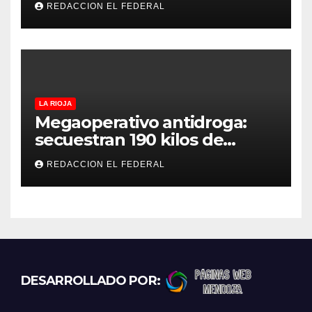
REDACCION EL FEDERAL
el viernes
LA RIOJA
Megaoperativo antidroga:
secuestran 190 kilos de
marihuana que tenían como
REDACCION EL FEDERAL
destino La Rioja y Catamarca
DESARROLLADO POR: