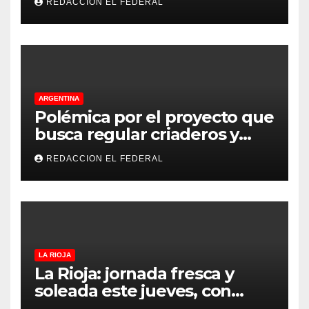
REDACCION EL FEDERAL
principales puntos
ARGENTINA
Polémica por el proyecto que
busca regular criaderos y
refugios de perros y gatos:
REDACCION EL FEDERAL
denuncian excesos, mientras
proteccionistas reclaman
controles más duros
LA RIOJA
La Rioja: jornada fresca y
soleada este jueves, con
temperaturas estables para