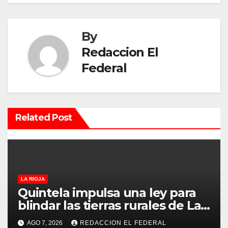
g
a
By
c
Redaccion El
Federal
i
ó
n
Related Post
d
e
e
LA RIOJA
Quintela impulsa una ley para
n
blindar las tierras rurales de La
Rioja: cuáles son los principales
t
AGO 7, 2026
REDACCION EL FEDERAL