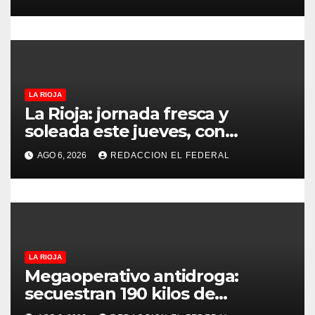
puntos
r
a
d
LA RIOJA
a
La Rioja: jornada fresca y
soleada este jueves, con
s
temperaturas estables para el
AGO 6, 2026
REDACCION EL FEDERAL
viernes
LA RIOJA
Megaoperativo antidroga:
secuestran 190 kilos de
marihuana que tenían como