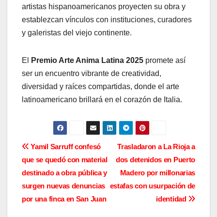
artistas hispanoamericanos proyecten su obra y
establezcan vínculos con instituciones, curadores
y galeristas del viejo continente.
El
Premio Arte Anima Latina 2025
promete así
ser un encuentro vibrante de creatividad,
diversidad y raíces compartidas, donde el arte
latinoamericano brillará en el corazón de Italia.
N
Yamil Sarruff confesó
Trasladaron a La Rioja a
que se quedó con material
dos detenidos en Puerto
a
destinado a obra pública y
Madero por millonarias
v
surgen nuevas denuncias
estafas con usurpación de
por una finca en San Juan
identidad
e