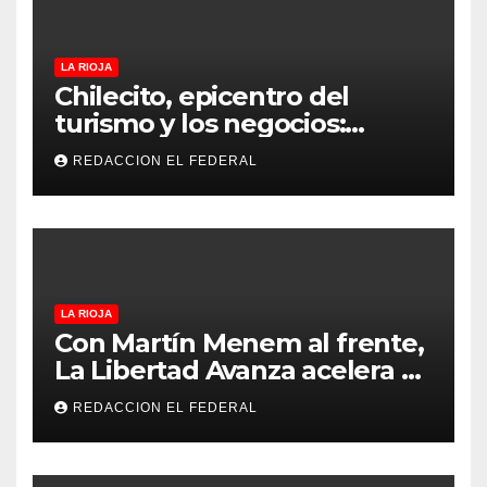
LA RIOJA
Chilecito, epicentro del
turismo y los negocios:
arranca la Expo que promete
REDACCION EL FEDERAL
revolucionar la economía
regional en un evento sin
precedentes en La Rioja
LA RIOJA
Con Martín Menem al frente,
La Libertad Avanza acelera su
despliegue en La Rioja y
REDACCION EL FEDERAL
desembarcó en Aimogasta