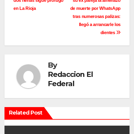
dos nenas sigue prófugo
su ex pareja la amenazó
a
en La Rioja
de muerte por WhatsApp
v
tras numerosas palizas:
llegó a arrancarle los
e
dientes
g
a
By
c
Redaccion El
i
Federal
ó
n
Related Post
d
e