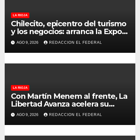
e
LA RIOJA
n
Chilecito, epicentro del turismo
t
y los negocios: arranca la Expo
que promete revolucionar la
r
AGO 9, 2026
REDACCION EL FEDERAL
economía regional en un
evento sin precedentes en La
a
Rioja
d
a
LA RIOJA
s
Con Martín Menem al frente, La
Libertad Avanza acelera su
despliegue en La Rioja y
AGO 9, 2026
REDACCION EL FEDERAL
desembarcó en Aimogasta