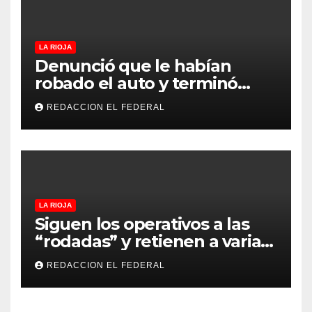
LA RIOJA
Denunció que le habían
robado el auto y terminó
confesando que su hermano
REDACCION EL FEDERAL
lo empeñó por drogas
LA RIOJA
Siguen los operativos a las
“rodadas” y retienen a varias
motocicletas
REDACCION EL FEDERAL