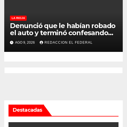
LA RIOJA
Denunció que le habían robado
el auto y terminó confesando
que su hermano lo empeñó por
AGO 9, 2026
REDACCION EL FEDERAL
drogas
Destacadas