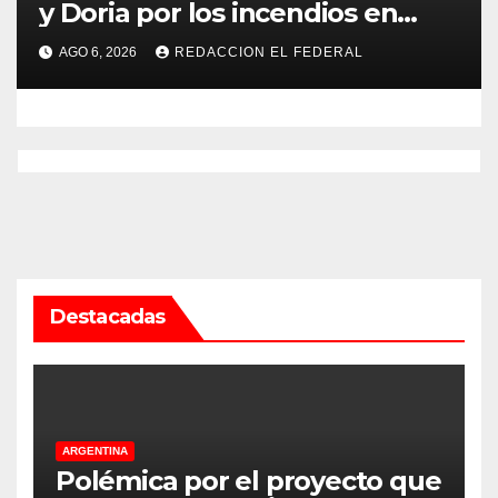
y Doria por los incendios en
Guanchín: “Miente
AGO 6, 2026
REDACCION EL FEDERAL
descaradamente”
Destacadas
ARGENTINA
Polémica por el proyecto que