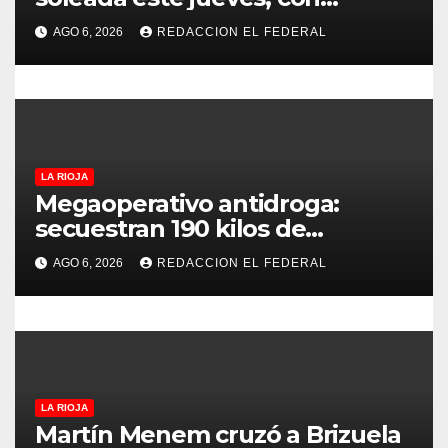
temperaturas estables para el
t
AGO 6, 2026
REDACCION EL FEDERAL
viernes
r
a
d
LA RIOJA
a
Megaoperativo antidroga:
secuestran 190 kilos de
s
marihuana que tenían como
AGO 6, 2026
REDACCION EL FEDERAL
destino La Rioja y Catamarca
LA RIOJA
Martín Menem cruzó a Brizuela