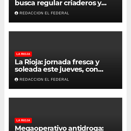
busca regular criaderos y
refugios de perros y gatos:
REDACCION EL FEDERAL
denuncian excesos, mientras
proteccionistas reclaman
controles más duros
LA RIOJA
La Rioja: jornada fresca y
soleada este jueves, con
temperaturas estables para
REDACCION EL FEDERAL
el viernes
LA RIOJA
Megaoperativo antidroga: