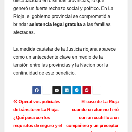
discapacidad en distintas provincias, lo que
generó un fuerte rechazo social y político. En La
Rioja, el gobierno provincial se comprometió a
brindar
asistencia legal gratuita
a las familias
afectadas.
La medida cautelar de la Justicia riojana aparece
como un antecedente clave en medio de la
tensión entre las provincias y la Nación por la
continuidad de este beneficio.
N
Operativos policiales
El caso de La Rioja
de tránsito en La Rioja:
cuando un alumno hirió
a
¿Qué pasa con los
con un cuchillo a un
v
requisitos de seguro y el
compañero y un preceptor