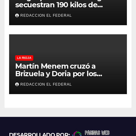
secuestran 190 kilos de
marihuana que tenían como
REDACCION EL FEDERAL
destino La Rioja y Catamarca
LA RIOJA
Martín Menem cruzó a
Brizuela y Doria por los
incendios en Guanchín:
REDACCION EL FEDERAL
“Miente descaradamente”
DESARROLLADO POR: