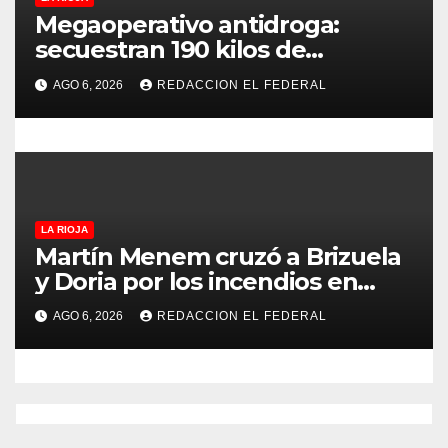
s
Megaoperativo antidroga:
secuestran 190 kilos de
marihuana que tenían como
AGO 6, 2026
REDACCION EL FEDERAL
destino La Rioja y Catamarca
LA RIOJA
Martín Menem cruzó a Brizuela
y Doria por los incendios en
Guanchín: “Miente
AGO 6, 2026
REDACCION EL FEDERAL
descaradamente”