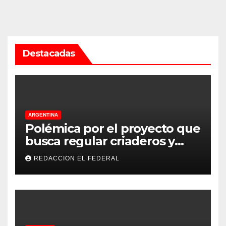
Destacadas
ARGENTINA
Polémica por el proyecto que
busca regular criaderos y
refugios de perros y gatos:
REDACCION EL FEDERAL
denuncian excesos, mientras
proteccionistas reclaman
controles más duros