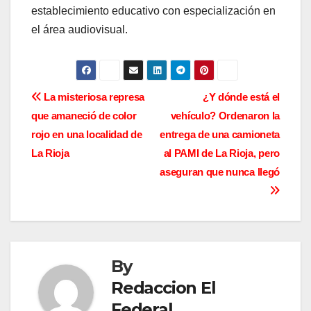
establecimiento educativo con especialización en
el área audiovisual.
N
La misteriosa represa
¿Y dónde está el
que amaneció de color
vehículo? Ordenaron la
a
rojo en una localidad de
entrega de una camioneta
v
La Rioja
al PAMI de La Rioja, pero
aseguran que nunca llegó
e
g
a
By
c
Redaccion El
i
Federal