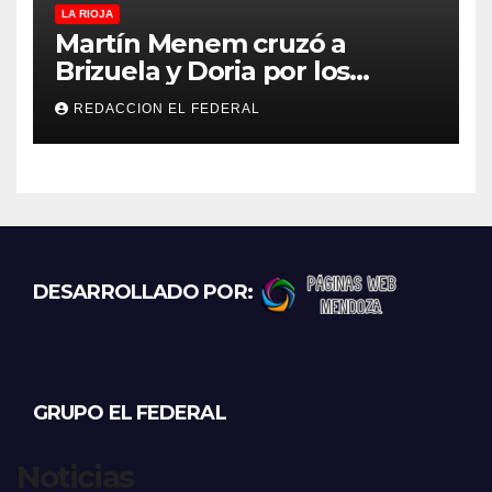
LA RIOJA
Martín Menem cruzó a
Brizuela y Doria por los
incendios en Guanchín:
REDACCION EL FEDERAL
“Miente descaradamente”
DESARROLLADO POR:
GRUPO EL FEDERAL
Noticias