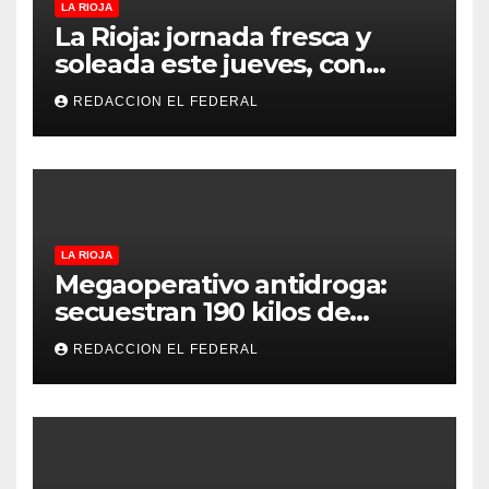
LA RIOJA
La Rioja: jornada fresca y
soleada este jueves, con
temperaturas estables para
REDACCION EL FEDERAL
el viernes
LA RIOJA
Megaoperativo antidroga:
secuestran 190 kilos de
marihuana que tenían como
REDACCION EL FEDERAL
destino La Rioja y Catamarca