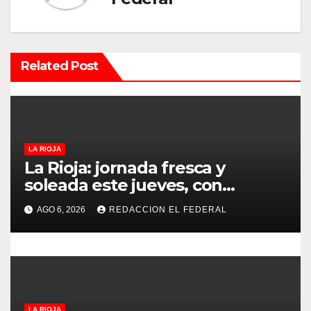
ó
n
Related Post
d
e
e
LA RIOJA
n
La Rioja: jornada fresca y
t
soleada este jueves, con
temperaturas estables para el
r
AGO 6, 2026
REDACCION EL FEDERAL
viernes
a
d
a
LA RIOJA