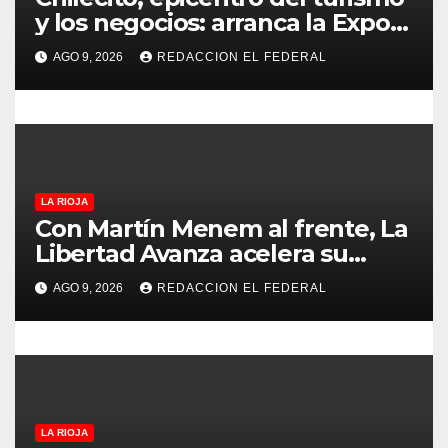
n
y los negocios: arranca la Expo
que promete revolucionar la
t
AGO 9, 2026
REDACCION EL FEDERAL
economía regional en un
r
evento sin precedentes en La
Rioja
a
d
LA RIOJA
a
Con Martín Menem al frente, La
Libertad Avanza acelera su
s
despliegue en La Rioja y
AGO 9, 2026
REDACCION EL FEDERAL
desembarcó en Aimogasta
LA RIOJA