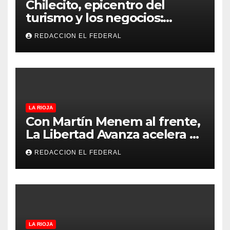
Chilecito, epicentro del
turismo y los negocios:
arranca la Expo que promete
REDACCION EL FEDERAL
revolucionar la economía
regional en un evento sin
precedentes en La Rioja
LA RIOJA
Con Martín Menem al frente,
La Libertad Avanza acelera su
despliegue en La Rioja y
REDACCION EL FEDERAL
desembarcó en Aimogasta
LA RIOJA