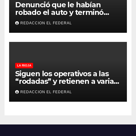
Denunció que le habían
robado el auto y terminó
confesando que su hermano
REDACCION EL FEDERAL
lo empeñó por drogas
LA RIOJA
Siguen los operativos a las
“rodadas” y retienen a varias
motocicletas
REDACCION EL FEDERAL