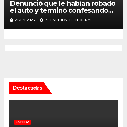
Denunció que le habían robado
el auto y terminó confesando
que su hermano lo empeñó por
AGO 9, 2026
REDACCION EL FEDERAL
drogas
Destacadas
LA RIOJA