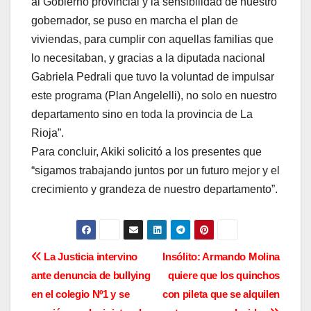
al Gobierno provincial y la sensibilidad de nuestro
gobernador, se puso en marcha el plan de
viviendas, para cumplir con aquellas familias que
lo necesitaban, y gracias a la diputada nacional
Gabriela Pedrali que tuvo la voluntad de impulsar
este programa (Plan Angelelli), no solo en nuestro
departamento sino en toda la provincia de La
Rioja”.
Para concluir, Akiki solicitó a los presentes que
“sigamos trabajando juntos por un futuro mejor y el
crecimiento y grandeza de nuestro departamento”.
N
La Justicia intervino
Insólito: Armando Molina
ante denuncia de bullying
quiere que los quinchos
a
en el colegio Nº1 y se
con pileta que se alquilen