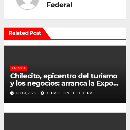
i
Federal
ó
n
Related Post
d
e
e
LA RIOJA
n
Chilecito, epicentro del turismo
t
y los negocios: arranca la Expo
que promete revolucionar la
r
AGO 9, 2026
REDACCION EL FEDERAL
economía regional en un
evento sin precedentes en La
a
Rioja
d