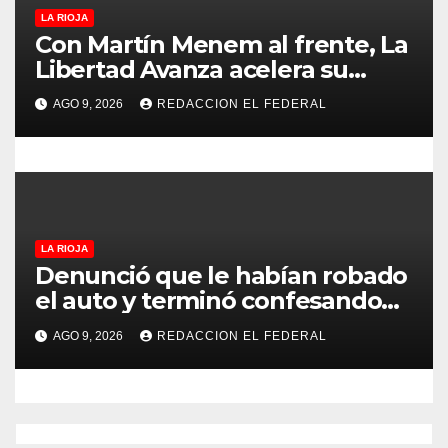
a
LA RIOJA
s
Con Martín Menem al frente, La
Libertad Avanza acelera su
despliegue en La Rioja y
AGO 9, 2026
REDACCION EL FEDERAL
desembarcó en Aimogasta
LA RIOJA
Denunció que le habían robado
el auto y terminó confesando
que su hermano lo empeñó por
AGO 9, 2026
REDACCION EL FEDERAL
drogas