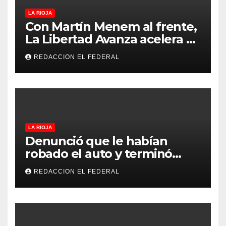
LA RIOJA
Con Martín Menem al frente,
La Libertad Avanza acelera su
despliegue en La Rioja y
REDACCION EL FEDERAL
desembarcó en Aimogasta
LA RIOJA
Denunció que le habían
robado el auto y terminó
confesando que su hermano
REDACCION EL FEDERAL
lo empeñó por drogas