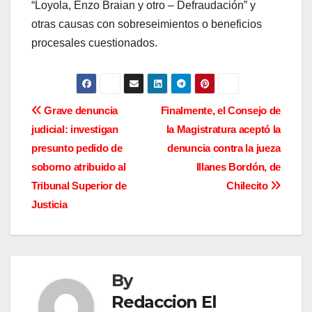
“Loyola, Enzo Braian y otro – Defraudación” y
otras causas con sobreseimientos o beneficios
procesales cuestionados.
N
Grave denuncia
Finalmente, el Consejo de
judicial: investigan
la Magistratura aceptó la
a
presunto pedido de
denuncia contra la jueza
v
soborno atribuido al
Illanes Bordón, de
Tribunal Superior de
Chilecito
e
Justicia
g
a
By
c
Redaccion El