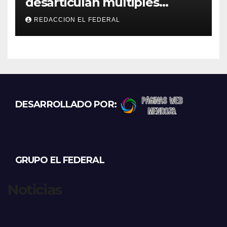
desarticulan múltiples
“rodadas” y detienen a
REDACCION EL FEDERAL
motociclistas violentos
DESARROLLADO POR:
GRUPO EL FEDERAL
Noticias