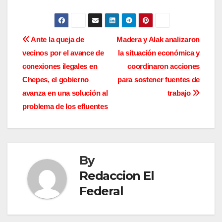
N
Ante la queja de
Madera y Alak analizaron
vecinos por el avance de
la situación económica y
a
conexiones ilegales en
coordinaron acciones
v
Chepes, el gobierno
para sostener fuentes de
avanza en una solución al
trabajo
e
problema de los efluentes
g
a
By
c
Redaccion El
i
Federal
ó