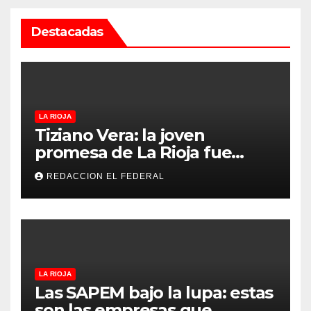
Destacadas
LA RIOJA
Tiziano Vera: la joven
promesa de La Rioja fue
convocado a la Selección
REDACCION EL FEDERAL
Argentina sub-15
LA RIOJA
Las SAPEM bajo la lupa: estas
son las empresas que