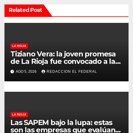
n
Related Post
d
e
e
LA RIOJA
n
Tiziano Vera: la joven promesa
t
de La Rioja fue convocado a la
Selección Argentina sub-15
r
AGO 5, 2026
REDACCION EL FEDERAL
a
d
a
LA RIOJA
s
Las SAPEM bajo la lupa: estas
son las empresas que evalúan