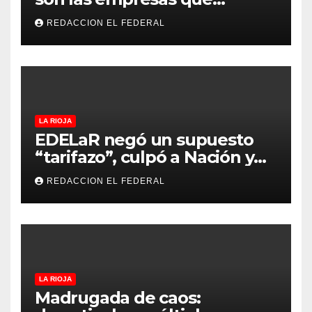
evalúan vender a capitales
REDACCION EL FEDERAL
privados
LA RIOJA
EDELaR negó un supuesto
“tarifazo”, culpó a Nación y
defendió los mecanismos de
REDACCION EL FEDERAL
medición: “la empresa
factura lo que lee, no lo que
estima”
LA RIOJA
Madrugada de caos: