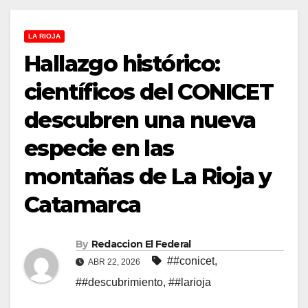
LA RIOJA
Hallazgo histórico:
científicos del CONICET
descubren una nueva
especie en las
montañas de La Rioja y
Catamarca
By
Redaccion El Federal
##conicet
,
ABR 22, 2026
##descubrimiento
,
##larioja