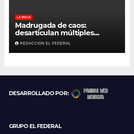
LA RIOJA
Madrugada de caos:
desarticulan múltiples
“rodadas” y detienen a
REDACCION EL FEDERAL
motociclistas violentos
DESARROLLADO POR:
GRUPO EL FEDERAL