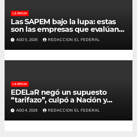
d
LA RIOJA
a
Las SAPEM bajo la lupa: estas
son las empresas que evalúan
s
vender a capitales privados
AGO 5, 2026
REDACCION EL FEDERAL
LA RIOJA
EDELaR negó un supuesto
“tarifazo”, culpó a Nación y
defendió los mecanismos de
AGO 4, 2026
REDACCION EL FEDERAL
medición: “la empresa factura
lo que lee, no lo que estima”