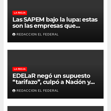
LA RIOJA
Las SAPEM bajo la lupa: estas
son las empresas que
evalúan vender a capitales
REDACCION EL FEDERAL
privados
LA RIOJA
EDELaR negó un supuesto
“tarifazo”, culpó a Nación y
defendió los mecanismos de
REDACCION EL FEDERAL
medición: “la empresa
factura lo que lee, no lo que
estima”