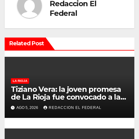
c
Redaccion El
Federal
i
ó
n
Related Post
d
e
e
LA RIOJA
Tiziano Vera: la joven promesa
n
de La Rioja fue convocado a la
Selección Argentina sub-15
t
AGO 5, 2026
REDACCION EL FEDERAL
r
a