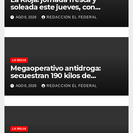
t
soleada este jueves, con
temperaturas estables para el
r
AGO 6, 2026
REDACCION EL FEDERAL
viernes
a
d
a
LA RIOJA
s
Megaoperativo antidroga:
secuestran 190 kilos de
marihuana que tenían como
AGO 6, 2026
REDACCION EL FEDERAL
destino La Rioja y Catamarca
LA RIOJA