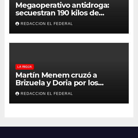
Megaoperativo antidroga:
secuestran 190 kilos de
marihuana que tenían como
REDACCION EL FEDERAL
destino La Rioja y Catamarca
LA RIOJA
Martín Menem cruzó a
Brizuela y Doria por los
incendios en Guanchín:
REDACCION EL FEDERAL
“Miente descaradamente”