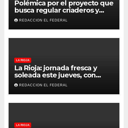
Polémica por el proyecto que
busca regular criaderos y
refugios de perros y gatos:
REDACCION EL FEDERAL
denuncian excesos, mientras
proteccionistas reclaman
controles más duros
LA RIOJA
La Rioja: jornada fresca y
soleada este jueves, con
temperaturas estables para
REDACCION EL FEDERAL
el viernes
LA RIOJA