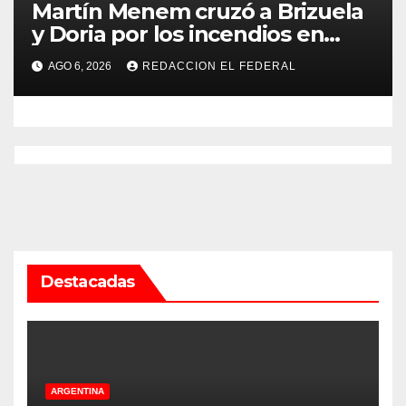
Martín Menem cruzó a Brizuela
y Doria por los incendios en
Guanchín: “Miente
AGO 6, 2026
REDACCION EL FEDERAL
descaradamente”
Destacadas
ARGENTINA