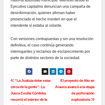
máxima autoridad municipal. Mientras desde el
Ejecutivo capitalino denuncian una campaña de
desinformación, quienes afirman haber
presenciado el hecho insisten en que el
intendente sí estaba al volante.
Con versiones contrapuestas y sin una resolución
definitiva, el caso continúa generando
interrogantes y reclamos de esclarecimiento por
parte de distintos sectores de la sociedad.
N
“La Justicia debe estar
El proyecto de litio en
cerca de la gente”: La
Arauco avanzó a la etapa
a
Jueza Cecilia Córdoba
de perforación
v
recorrió el interior de la
exploratoria