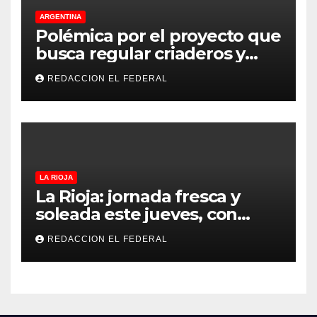
ARGENTINA
Polémica por el proyecto que
busca regular criaderos y
refugios de perros y gatos:
REDACCION EL FEDERAL
denuncian excesos, mientras
proteccionistas reclaman
controles más duros
LA RIOJA
La Rioja: jornada fresca y
soleada este jueves, con
temperaturas estables para
REDACCION EL FEDERAL
el viernes