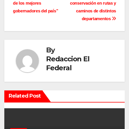
v
de los mejores
conservación en rutas y
gobernadores del país”
caminos de distintos
e
departamentos
g
a
By
c
Redaccion El
i
Federal
ó
n
Related Post
d
e
e