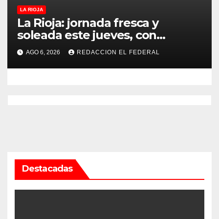
LA RIOJA
La Rioja: jornada fresca y
soleada este jueves, con
temperaturas estables para el
AGO 6, 2026
REDACCION EL FEDERAL
viernes
Destacadas