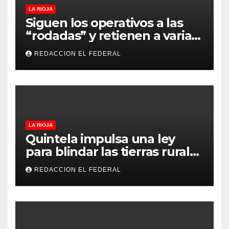
LA RIOJA
Siguen los operativos a las
“rodadas” y retienen a varias
motocicletas
REDACCION EL FEDERAL
LA RIOJA
Quintela impulsa una ley
para blindar las tierras rurales
de La Rioja: cuáles son los
REDACCION EL FEDERAL
principales puntos