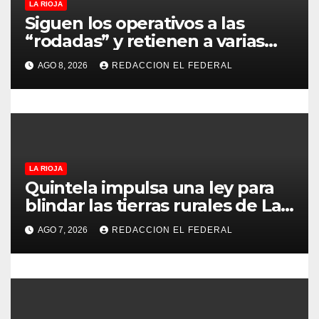
LA RIOJA
n
Siguen los operativos a las
t
“rodadas” y retienen a varias
motocicletas
r
AGO 8, 2026
REDACCION EL FEDERAL
a
d
a
LA RIOJA
s
Quintela impulsa una ley para
blindar las tierras rurales de La
Rioja: cuáles son los principales
AGO 7, 2026
REDACCION EL FEDERAL
puntos