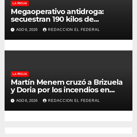
d
LA RIOJA
Megaoperativo antidroga:
a
secuestran 190 kilos de
marihuana que tenían como
s
AGO 6, 2026
REDACCION EL FEDERAL
destino La Rioja y Catamarca
LA RIOJA
Martín Menem cruzó a Brizuela
y Doria por los incendios en
Guanchín: “Miente
AGO 6, 2026
REDACCION EL FEDERAL
descaradamente”