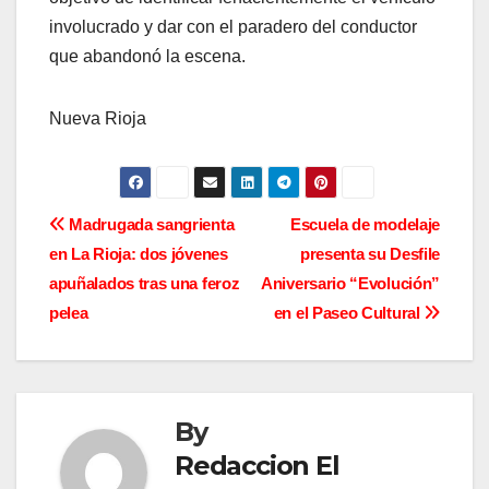
involucrado y dar con el paradero del conductor
que abandonó la escena.
Nueva Rioja
N
Madrugada sangrienta
Escuela de modelaje
en La Rioja: dos jóvenes
presenta su Desfile
a
apuñalados tras una feroz
Aniversario “Evolución”
v
pelea
en el Paseo Cultural
e
g
By
a
Redaccion El