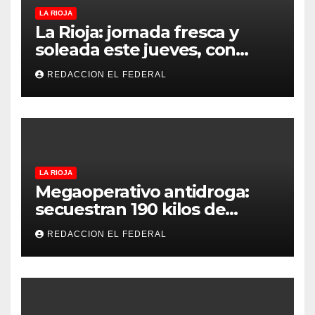
LA RIOJA
La Rioja: jornada fresca y
soleada este jueves, con
temperaturas estables para
REDACCION EL FEDERAL
el viernes
LA RIOJA
Megaoperativo antidroga:
secuestran 190 kilos de
marihuana que tenían como
REDACCION EL FEDERAL
destino La Rioja y Catamarca