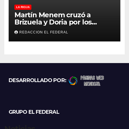
LA RIOJA
Martín Menem cruzó a
Brizuela y Doria por los
incendios en Guanchín:
REDACCION EL FEDERAL
“Miente descaradamente”
DESARROLLADO POR:
GRUPO EL FEDERAL
Noticias