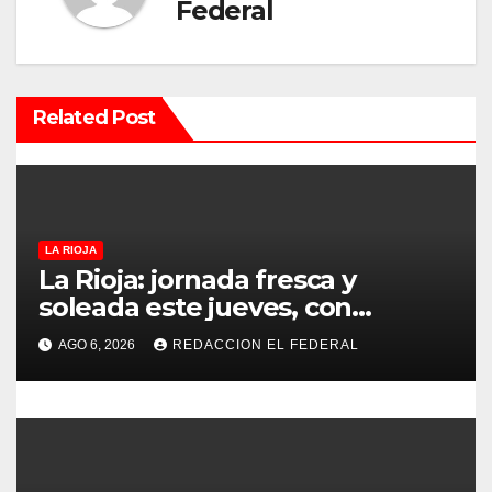
c
Federal
i
ó
Related Post
n
d
e
LA RIOJA
e
La Rioja: jornada fresca y
soleada este jueves, con
n
temperaturas estables para el
AGO 6, 2026
REDACCION EL FEDERAL
viernes
t
r
a