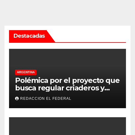
Destacadas
ARGENTINA
Polémica por el proyecto que
busca regular criaderos y
refugios de perros y gatos:
REDACCION EL FEDERAL
denuncian excesos, mientras
proteccionistas reclaman
controles más duros