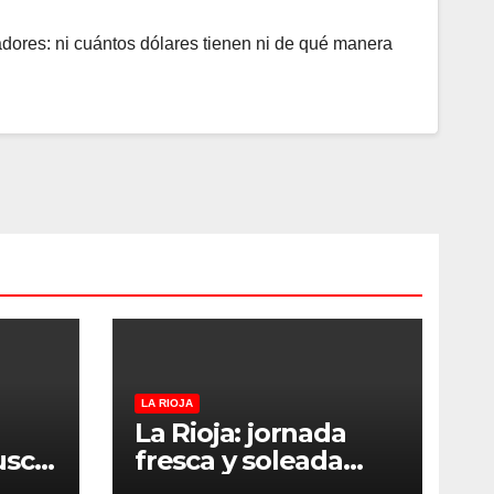
dores: ni cuántos dólares tienen ni de qué manera
LA RIOJA
La Rioja: jornada
usca
fresca y soleada
s y
este jueves, con