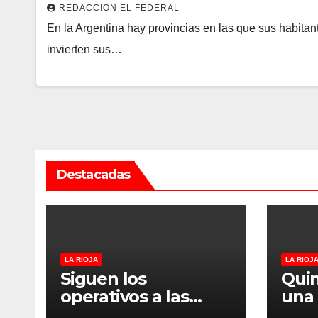
REDACCION EL FEDERAL
En la Argentina hay provincias en las que sus habit
invierten sus…
Destacadas
LA RIOJA
LA RIOJ
Siguen los
Quin
operativos a las
una 
“rodadas” y
las 