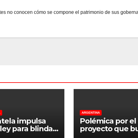
antes no conocen cómo se compone el patrimonio de sus goberna
A
ARGENTINA
tela impulsa
Polémica por el
ley para blindar
proyecto que b
tierras rurales de
regular criadero