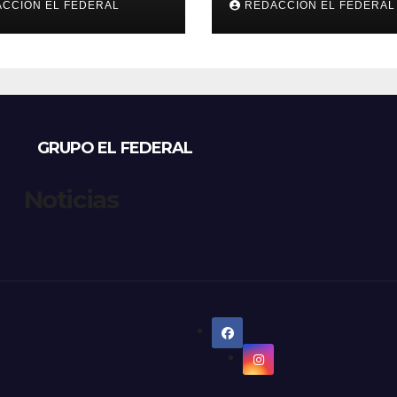
CCION EL FEDERAL
REDACCION EL FEDERAL
ioja: cuáles son
refugios de perr
principales
gatos: denunci
tos
excesos, mientr
proteccionistas
reclaman contr
más duros
GRUPO EL FEDERAL
Noticias