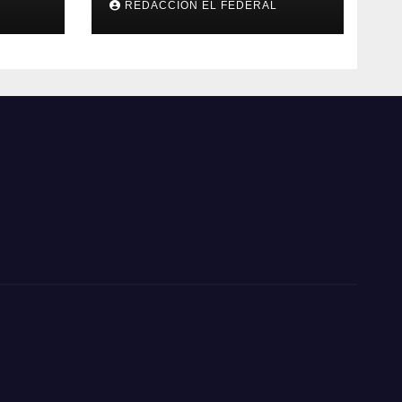
REDACCION EL FEDERAL
os y
temperaturas
an
estables para el
as
viernes
oles