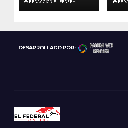
REDACCION EL FEDERAL
REDA
retienen a varias
La R
motocicletas
los 
pun
DESARROLLADO POR: