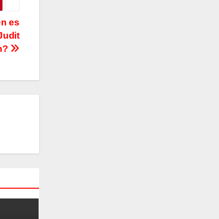
n es
Judit
n?