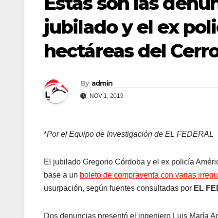
Estas son las denun
jubilado y el ex po
hectáreas del Cerro
By
admin
NOV 1, 2019
*
Por el Equipo de Investigación de EL FEDERAL
El jubilado Gregorio Córdoba y el ex policía Amér
base a un
boleto de compraventa con varias irreg
usurpación, según fuentes consultadas por
EL F
Dos denuncias presentó el ingeniero Luis María Ag