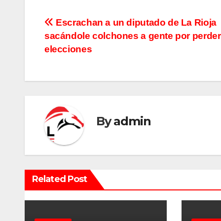
N
Escrachan a un diputado de La Rioja
sacándole colchones a gente por perder
a
elecciones
v
e
g
By
admin
a
c
i
Related Post
ó
n