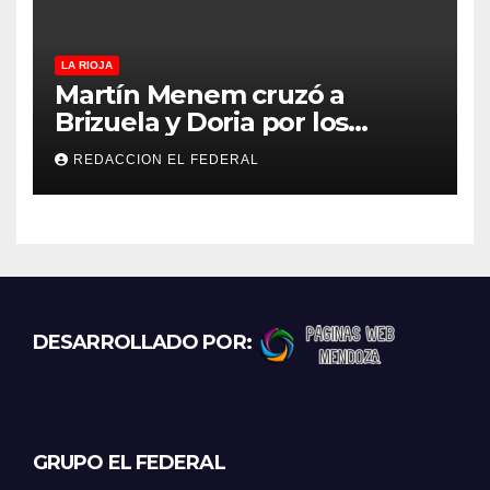
LA RIOJA
Martín Menem cruzó a
Brizuela y Doria por los
incendios en Guanchín:
REDACCION EL FEDERAL
“Miente descaradamente”
DESARROLLADO POR:
GRUPO EL FEDERAL