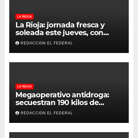
LA RIOJA
La Rioja: jornada fresca y
soleada este jueves, con
temperaturas estables para
REDACCION EL FEDERAL
el viernes
LA RIOJA
Megaoperativo antidroga:
secuestran 190 kilos de
marihuana que tenían como
REDACCION EL FEDERAL
destino La Rioja y Catamarca