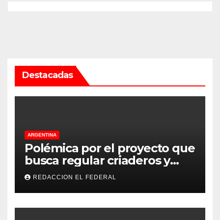
Destacadas
ARGENTINA
Polémica por el proyecto que
busca regular criaderos y
refugios de perros y gatos:
REDACCION EL FEDERAL
denuncian excesos, mientras
proteccionistas reclaman
controles más duros