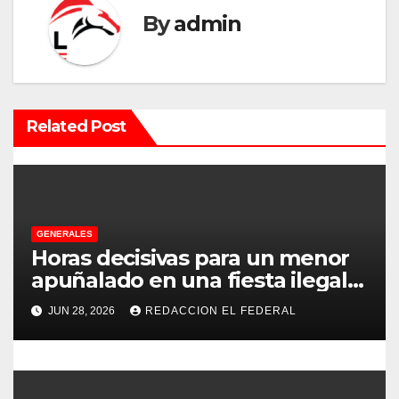
a
By
admin
c
i
Related Post
ó
n
d
e
GENERALES
Horas decisivas para un menor
e
apuñalado en una fiesta ilegal
con más de 500 asistentes en
n
JUN 28, 2026
REDACCION EL FEDERAL
Chilecito
t
r