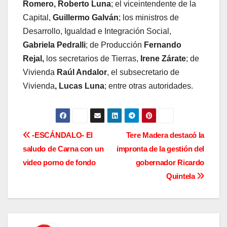
Romero, Roberto Luna
; el viceintendente de la
Capital,
Guillermo Galván
; los ministros de
Desarrollo, Igualdad e Integración Social,
Gabriela Pedralli
; de Producción
Fernando
Rejal,
los secretarios de Tierras,
Irene Zárate
; de
Vivienda
Raúl Andalor
, el subsecretario de
Vivienda
, Lucas Luna
; entre otras autoridades.
N
-ESCÁNDALO- El
Tere Madera destacó la
saludo de Carna con un
impronta de la gestión del
a
video porno de fondo
gobernador Ricardo
v
Quintela
e
g