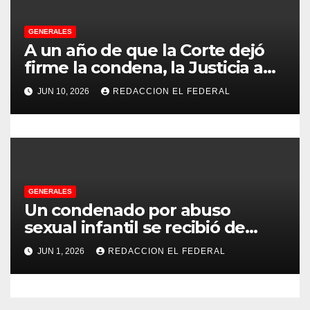
a
GENERALES
d
A un año de que la Corte dejó
firme la condena, la Justicia aún
a
no pudo decomisarle ni un peso
JUN 10, 2026
REDACCION EL FEDERAL
a CFK
s
GENERALES
Un condenado por abuso
sexual infantil se recibió de
psicopedagogo dentro del
JUN 1, 2026
REDACCION EL FEDERAL
Servicio Penitenciario de La
Rioja