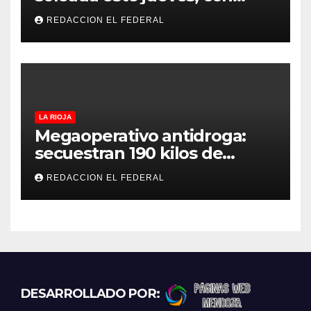
temperaturas estables para
REDACCION EL FEDERAL
el viernes
LA RIOJA
Megaoperativo antidroga:
secuestran 190 kilos de
marihuana que tenían como
REDACCION EL FEDERAL
destino La Rioja y Catamarca
DESARROLLADO POR: