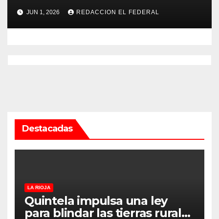
psicopedagogo dentro del
JUN 1, 2026
REDACCION EL FEDERAL
Servicio Penitenciario de La
Rioja
Destacadas
LA RIOJA
Quintela impulsa una ley
para blindar las tierras rurales