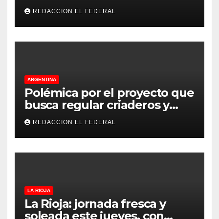
de La Rioja: cuáles son los
REDACCION EL FEDERAL
principales puntos
ARGENTINA
Polémica por el proyecto que
busca regular criaderos y
refugios de perros y gatos:
REDACCION EL FEDERAL
denuncian excesos, mientras
proteccionistas reclaman
controles más duros
LA RIOJA
La Rioja: jornada fresca y
soleada este jueves, con