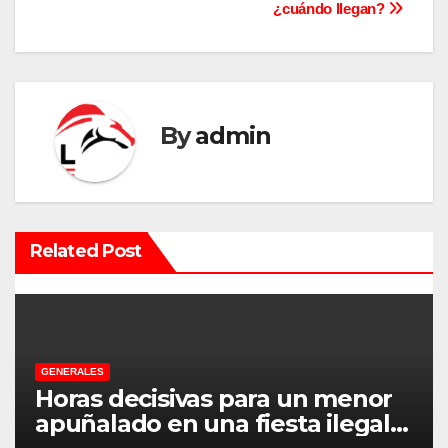
¿cuándo llegan?
e
g
a
By
admin
c
i
ó
Related Post
n
d
e
GENERALES
e
Horas decisivas para un menor
apuñalado en una fiesta ilegal
n