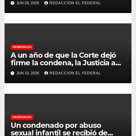
con más de 500 asistentes en
JUN 28, 2026
REDACCION EL FEDERAL
Chilecito
t
r
a
d
GENERALES
A un año de que la Corte dejó
a
firme la condena, la Justicia aún
no pudo decomisarle ni un peso
s
JUN 10, 2026
REDACCION EL FEDERAL
a CFK
GENERALES
Un condenado por abuso
sexual infantil se recibió de