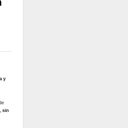
a
a y
 de
, sin