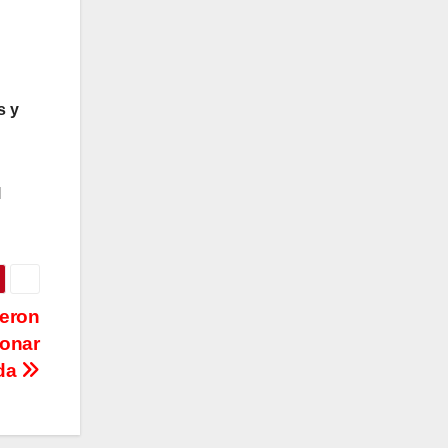
s y
l
ieron
donar
ida