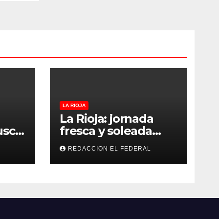
LA RIOJA
La Rioja: jornada
usca
fresca y soleada
s y
este jueves, con
REDACCION EL FEDERAL
os y
temperaturas
an
estables para el
as
viernes
oles