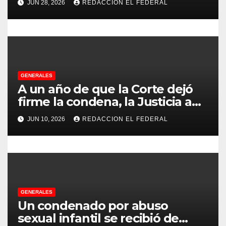
t
JUN 28, 2026
REDACCION EL FEDERAL
Chilecito
r
a
d
GENERALES
a
A un año de que la Corte dejó
s
firme la condena, la Justicia aún
no pudo decomisarle ni un peso
JUN 10, 2026
REDACCION EL FEDERAL
a CFK
GENERALES
Un condenado por abuso
sexual infantil se recibió de