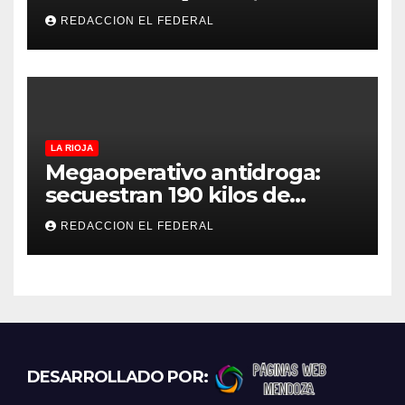
temperaturas estables para
REDACCION EL FEDERAL
el viernes
LA RIOJA
Megaoperativo antidroga:
secuestran 190 kilos de
marihuana que tenían como
REDACCION EL FEDERAL
destino La Rioja y Catamarca
DESARROLLADO POR: