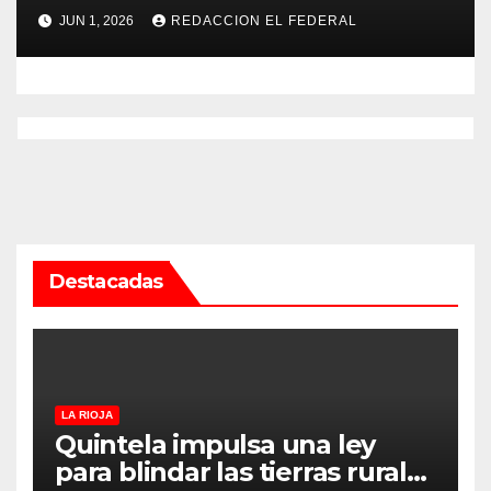
psicopedagogo dentro del
JUN 1, 2026
REDACCION EL FEDERAL
Servicio Penitenciario de La
Rioja
Destacadas
LA RIOJA
Quintela impulsa una ley
para blindar las tierras rurales