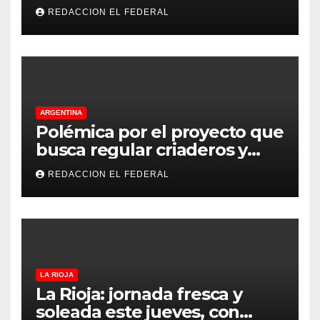
de La Rioja: cuáles son los
REDACCION EL FEDERAL
principales puntos
ARGENTINA
Polémica por el proyecto que
busca regular criaderos y
refugios de perros y gatos:
REDACCION EL FEDERAL
denuncian excesos, mientras
proteccionistas reclaman
controles más duros
LA RIOJA
La Rioja: jornada fresca y
soleada este jueves, con