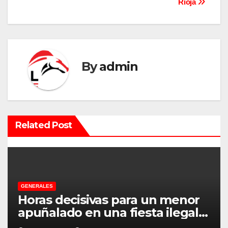
Rioja
g
a
c
By
admin
i
ó
n
Related Post
d
e
e
GENERALES
Horas decisivas para un menor
n
apuñalado en una fiesta ilegal
con más de 500 asistentes en