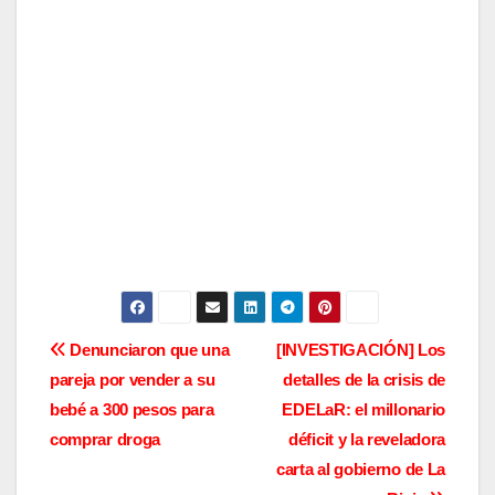
N
Denunciaron que una
[INVESTIGACIÓN] Los
pareja por vender a su
detalles de la crisis de
a
bebé a 300 pesos para
EDELaR: el millonario
v
comprar droga
déficit y la reveladora
carta al gobierno de La
e