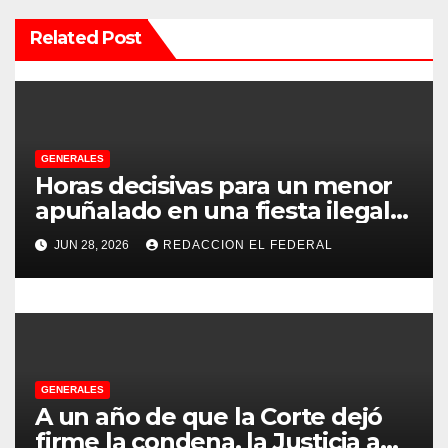
ó
Related Post
n
d
e
GENERALES
e
Horas decisivas para un menor
apuñalado en una fiesta ilegal
n
con más de 500 asistentes en
JUN 28, 2026
REDACCION EL FEDERAL
Chilecito
t
r
a
d
GENERALES
A un año de que la Corte dejó
a
firme la condena, la Justicia aún