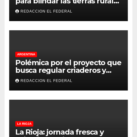
para blindar las tierras rurales
de La Rioja: cuáles son los
REDACCION EL FEDERAL
principales puntos
ARGENTINA
Polémica por el proyecto que
busca regular criaderos y
refugios de perros y gatos:
REDACCION EL FEDERAL
denuncian excesos, mientras
proteccionistas reclaman
controles más duros
LA RIOJA
La Rioja: jornada fresca y