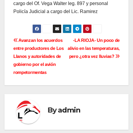
cargo del Of. Vega Walter leg. 897 y personal
Policía Judicial a cargo del Lic. Ramirez
N
Avanzan los acuerdos
-LA RIOJA- Un poco de
entre productores de Los
alivio en las temperaturas,
a
Llanos y autoridades de
pero ¿otra vez lluvias?
v
gobierno por el avión
rompetormentas
e
g
a
By
admin
c
i