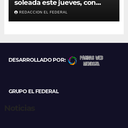
soleada este jueves, con
temperaturas estables para
REDACCION EL FEDERAL
el viernes
DESARROLLADO POR:
GRUPO EL FEDERAL
Noticias