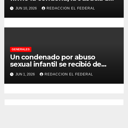
no pudo decomisarle ni un peso
s
JUN 10, 2026
REDACCION EL FEDERAL
a CFK
GENERALES
Un condenado por abuso
sexual infantil se recibió de
psicopedagogo dentro del
JUN 1, 2026
REDACCION EL FEDERAL
Servicio Penitenciario de La
Rioja