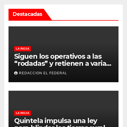
Destacadas
LA RIOJA
Siguen los operativos a las
“rodadas” y retienen a varias
motocicletas
REDACCION EL FEDERAL
LA RIOJA
Quintela impulsa una ley