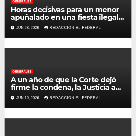
GENERALES
e
Horas decisivas para un menor
apuñalado en una fiesta ilegal
n
con más de 500 asistentes en
JUN 28, 2026
REDACCION EL FEDERAL
Chilecito
t
r
a
d
GENERALES
A un año de que la Corte dejó
a
firme la condena, la Justicia aún
no pudo decomisarle ni un peso
s
JUN 10, 2026
REDACCION EL FEDERAL
a CFK