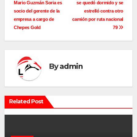
Mario Guzmán Soria es
se quedó dormido y se
a
socio del gerente de la
estrelló contra otro
v
empresa a cargo de
camión por ruta nacional
Chepes Gold
79
e
g
a
By
admin
c
i
ó
Related Post
n
d
e