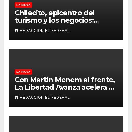
LA RIOJA
Chilecito, epicentro del
turismo y los negocios:
arranca la Expo que promete
REDACCION EL FEDERAL
revolucionar la economía
regional en un evento sin
precedentes en La Rioja
LA RIOJA
Con Martín Menem al frente,
La Libertad Avanza acelera su
despliegue en La Rioja y
REDACCION EL FEDERAL
desembarcó en Aimogasta