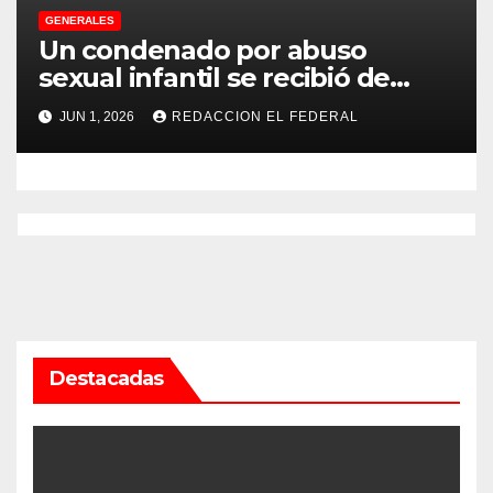
GENERALES
Un condenado por abuso
sexual infantil se recibió de
psicopedagogo dentro del
JUN 1, 2026
REDACCION EL FEDERAL
Servicio Penitenciario de La
Rioja
Destacadas