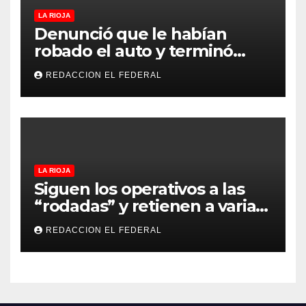
LA RIOJA
Denunció que le habían
robado el auto y terminó
confesando que su hermano
REDACCION EL FEDERAL
lo empeñó por drogas
LA RIOJA
Siguen los operativos a las
“rodadas” y retienen a varias
motocicletas
REDACCION EL FEDERAL